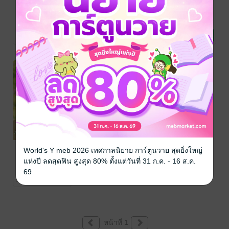
ทะลุมิติมาเป็น
หมี่อย่าเพ้อ เธอ
ขวัญใจสิงหราช
ลูกชายตัวจริงที่
เป็นผู้หญิง!
Peaseterl
/ Feterl
นิยายวาย Boy
ไม่มีใครรัก
Peaseterl
/ Feterl
Peaseterl
/ Feterl
Love / Yaoi
นิยายวาย Boy
นิยายวาย Boy
[Mpreg]
102 Rating
7 Rating
8 Rating
Love / Yaoi
Love / Yaoi
-72%
กราบเท้าเมียทุก
World's Y meb 2026 เทศกาลนิยาย การ์ตูนวาย สุดยิ่งใหญ่
วันเขาว่าอายุยืน
แห่งปี ลดสุดฟิน สูงสุด 80% ตั้งแต่วันที่ 31 ก.ค. - 16 ส.ค.
Peaseterl
/ Feterl
69
นิยายวาย Boy
3 Rating
Love / Yaoi
หน้าที่ 1