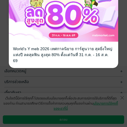
Market Your
Way to
Growth -
Philip And Milton
Kotler
การตลาดและการ
/ Nation
Philip Kotler
No Rating
Books
บัญชี
หน้าที่ 1
World's Y meb 2026 เทศกาลนิยาย การ์ตูนวาย สุดยิ่งใหญ่
แห่งปี ลดสุดฟิน สูงสุด 80% ตั้งแต่วันที่ 31 ก.ค. - 16 ส.ค.
69
เลือกหมวดหมู่
+
บริการช่วยเหลือ
+
เกี่ยวกับเรา
+
เว็บไซต์นี้มีการใช้คุกกี้ โปรดยอมรับนโยบายคุกกี้เพื่อประสบการณ์การใช้บริการที่ดีที่สุด
กลุ่มธุรกิจในเครือ
+
ของท่าน ท่านสามารถศึกษาวิธีการตั้งค่าการควบคุมคุกกี้ของท่านผ่าน
นโยบายการใช้คุกกี้
ของเราที่นี่
ตกลง
ดาวน์โหลดแอป
วิธีการใช้งาน
ติดต่อเรา