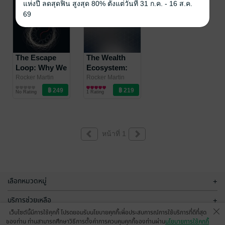
แห่งปี ลดสุดฟิน สูงสุด 80% ตั้งแต่วันที่ 31 ก.ค. - 16 ส.ค.
Back (English
69
Edition)
The Escape
The Wealth
Loop: Why We
Ecosystem:
Waste Time,
Build a Money
Rocker Martin
Rocker Martin
พัฒนาตนเอง
การเงินการลงทุน
Avoid What
Life That Runs
No Rating
1 Rating
Matters, and
Without Daily
Repeat the
Willpower
Same Patterns
(English
(English
Edition)
หน้าที่ 1
Edition)
เลือกหมวดหมู่
+
บริการช่วยเหลือ
+
เว็บไซต์นี้มีการใช้คุกกี้ โปรดยอมรับนโยบายคุกกี้เพื่อประสบการณ์การใช้บริการที่ดีที่สุด
เกี่ยวกับเรา
+
ของท่าน ท่านสามารถศึกษาวิธีการตั้งค่าการควบคุมคุกกี้ของท่านผ่าน
นโยบายการใช้คุกกี้