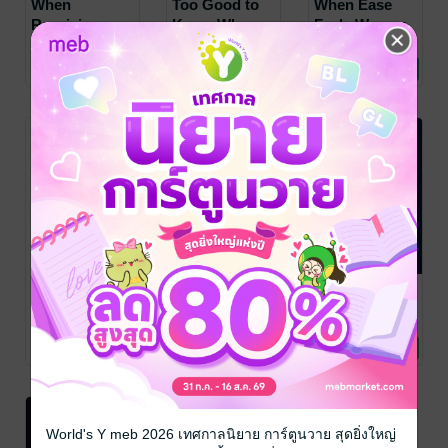
When
Too Good to
When Ease
Receiving
Keep: Why
Feels Wrong:
Feels Like
Money Leaves
Why You
Rocker Martin
Rocker Martin
Rocker Martin
พัฒนาตนเอง
การเงินการลงทุน
การเงินการลงทุน
Debt : Money,
as Soon as It
Distrust
No Rating
1 Rating
1 Rating
Help, and the
Arrives—and
Easier Money
Hidden Guilt
How to Build
—and How to
of Being
the Capacity
Build Wealth
Supported
to Hold Wealth
Without Guilt
(English
(English
Edition)
Edition)
The Fear of
The Price of
Quieting the
More: Why
Struggle:
Noise: A
Expansion
Unlearning the
Calmer Path
Rocker Martin
Rocker Martin
Rocker Martin
การเงินการลงทุน
การเงินการลงทุน
พัฒนาตนเอง
Feels
Belief That
for Healing
No Rating
No Rating
No Rating
Dangerous—
Money Must
Anxiety and
and How to
Be Earned the
Overthinking
Let Wealth
Hard Way
(English
Grow Without
(English
Edition)
World's Y meb 2026 เทศกาลนิยาย การ์ตูนวาย สุดยิ่งใหญ่
Shrinking
Edition)