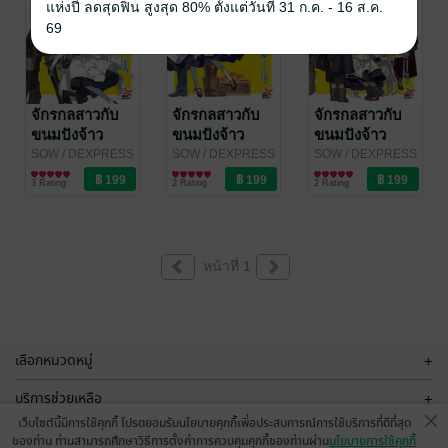
แห่งปี ลดสุดฟิน สูงสุด 80% ตั้งแต่วันที่ 31 ก.ค. - 16 ส.ค.
69
จักรกลสาวกับ
จักรกลสาวกับ
จักรกลสาวกับ
ขนมปังจ้าว
ขนมปังจ้าว
ขนมปังจ้าว
นักรบ เล่ม 2
นักรบ เล่ม 5
นักรบ เล่ม 6
SOW
/ DEXPRESS
SOW
/ DEXPRESS
SOW
/ DEXPRESS
ไลท์โนเวล
ไลท์โนเวล
ไลท์โนเวล
3 Rating
2 Rating
2 Rating
หน้าที่ 1
เลือกหมวดหมู่
+
บริการช่วยเหลือ
+
เว็บไซต์นี้มีการใช้คุกกี้ โปรดยอมรับนโยบายคุกกี้เพื่อประสบการณ์การใช้บริการที่ดีที่สุด
เกี่ยวกับเรา
+
ของท่าน ท่านสามารถศึกษาวิธีการตั้งค่าการควบคุมคุกกี้ของท่านผ่าน
นโยบายการใช้คุกกี้