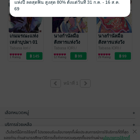
แห่งปี ลดสุดฟิน สูงสุด 80% ตั้งแต่วันที่ 31 ก.ค. - 16 ส.ค.
69
เกมมรณะแห่ง
นางกำนัลมือ
นางกำนัลมือ
เหล่าบุปผา 01
สังหารแห่งวัง
สังหารแห่งวัง
หลัง ~ฮวาหลิง
หลัง ~ฮวาหลิง
Tabasa Iori
/
Tabasa IORI
/
Tabasa IORI
/
LUCKPIM
การ์ตูนทั่วไป
Siam Inter Comics
การ์ตูนทั่วไป
Siam Inter Comics
การ์ตูนทั่วไป
ขอใช้ชีวิต
ขอใช้ชีวิต
1 Rating
12 Rating
29 Rating
Publishing
สบายๆ บ้างจะ
สบายๆ บ้างจะ
ได้ไหม~ เล่ม 02
ได้ไหม~ เล่ม 01
หน้าที่ 1
เลือกหมวดหมู่
+
บริการช่วยเหลือ
+
เว็บไซต์นี้มีการใช้คุกกี้ โปรดยอมรับนโยบายคุกกี้เพื่อประสบการณ์การใช้บริการที่ดีที่สุด
เกี่ยวกับเรา
+
ของท่าน ท่านสามารถศึกษาวิธีการตั้งค่าการควบคุมคุกกี้ของท่านผ่าน
นโยบายการใช้คุกกี้