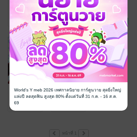
รักข้างเดียวอีก
รักข้างเดียวอีก
ตาลิงปากร้าย
ครั้ง 2
ครั้ง 1
ปั่นหัว (ใจ) ยัย
หมาสุดเปิ่น เล่ม
Tachibanaroku
/
Tachibanaroku
/
TACHIBANAROKU
LUCKPIM
การ์ตูนทั่วไป
LUCKPIM
การ์ตูนทั่วไป
/ DEXPRESS
การ์ตูนทั่วไป
1
12 Rating
5 Rating
1 Rating
Publishing
Publishing
ตาลิงปากร้าย
ตาลิงปากร้าย
World's Y meb 2026 เทศกาลนิยาย การ์ตูนวาย สุดยิ่งใหญ่
ปั่นหัว (ใจ) ยัย
ปั่นหัว (ใจ) ยัย
แห่งปี ลดสุดฟิน สูงสุด 80% ตั้งแต่วันที่ 31 ก.ค. - 16 ส.ค.
หมาสุดเปิ่น เล่ม
หมาสุดเปิ่น เล่ม
TACHIBANAROKU
TACHIBANAROKU
69
/ DEXPRESS
การ์ตูนทั่วไป
/ DEXPRESS
การ์ตูนทั่วไป
2
3 (จบ)
No Rating
2 Rating
หน้าที่ 1