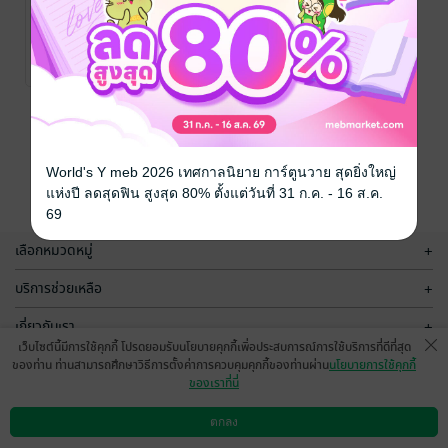
Phone
Photography
The Future You
Studio
พัฒนาตนเอง
/ The Future
No Rating
You
หน้าที่ 1
World's Y meb 2026 เทศกาลนิยาย การ์ตูนวาย สุดยิ่งใหญ่
แห่งปี ลดสุดฟิน สูงสุด 80% ตั้งแต่วันที่ 31 ก.ค. - 16 ส.ค.
69
เลือกหมวดหมู่
+
บริการช่วยเหลือ
+
เกี่ยวกับเรา
+
เว็บไซต์นี้มีการใช้คุกกี้ โปรดยอมรับนโยบายคุกกี้เพื่อประสบการณ์การใช้บริการที่ดีที่สุด
กลุ่มธุรกิจในเครือ
+
ของท่าน ท่านสามารถศึกษาวิธีการตั้งค่าการควบคุมคุกกี้ของท่านผ่าน
นโยบายการใช้คุกกี้
ของเราที่นี่
ตกลง
ดาวน์โหลดแอป
วิธีการใช้งาน
ติดต่อเรา