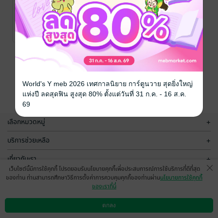
หลักนิติธรรม:
คู่มือสำหรับ
นักการเมืองและ
The Raoul
Wallenberg
การเมือง/รัฐศาสตร์
ผู้ทำงาน
6 Rating
Institute of Human
การเมือง ( Rule
Rights and
of Law: A
Humanitarian Law
Guide for
และ The Hague
Politicians)
Institute for the
หน้าที่ 1
Internationalisation
World's Y meb 2026 เทศกาลนิยาย การ์ตูนวาย สุดยิ่งใหญ่
of Law / สุดารักษ์ สุ
แห่งปี ลดสุดฟิน สูงสุด 80% ตั้งแต่วันที่ 31 ก.ค. - 16 ส.ค.
วรรณานนท์ แปล
/
69
Bookscape
Publishing House
เลือกหมวดหมู่
+
บริการช่วยเหลือ
+
เกี่ยวกับเรา
+
เว็บไซต์นี้มีการใช้คุกกี้ โปรดยอมรับนโยบายคุกกี้เพื่อประสบการณ์การใช้บริการที่ดีที่สุด
กลุ่มธุรกิจในเครือ
+
ของท่าน ท่านสามารถศึกษาวิธีการตั้งค่าการควบคุมคุกกี้ของท่านผ่าน
นโยบายการใช้คุกกี้
ของเราที่นี่
ตกลง
ดาวน์โหลดแอป
วิธีการใช้งาน
ติดต่อเรา