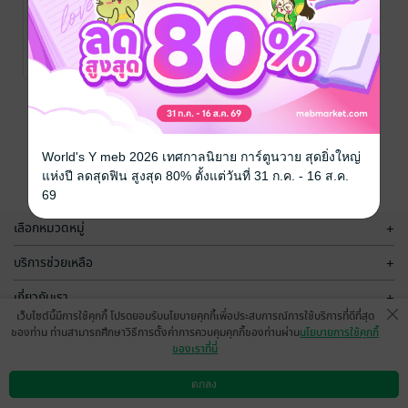
มื้อดึกในตึกวิจัย
มื้อดึกในตึกวิจัย
เล่ม 2
เล่ม 1
Torino Kamioka
/
Torino Kamioka
/
DEXPRESS
การ์ตูน Girl Love /
DEXPRESS
การ์ตูน Girl Love /
21 Rating
43 Rating
Yuri
Yuri
หน้าที่ 1
World's Y meb 2026 เทศกาลนิยาย การ์ตูนวาย สุดยิ่งใหญ่
แห่งปี ลดสุดฟิน สูงสุด 80% ตั้งแต่วันที่ 31 ก.ค. - 16 ส.ค.
69
เลือกหมวดหมู่
+
บริการช่วยเหลือ
+
เกี่ยวกับเรา
+
เว็บไซต์นี้มีการใช้คุกกี้ โปรดยอมรับนโยบายคุกกี้เพื่อประสบการณ์การใช้บริการที่ดีที่สุด
กลุ่มธุรกิจในเครือ
+
ของท่าน ท่านสามารถศึกษาวิธีการตั้งค่าการควบคุมคุกกี้ของท่านผ่าน
นโยบายการใช้คุกกี้
ของเราที่นี่
ตกลง
ดาวน์โหลดแอป
วิธีการใช้งาน
ติดต่อเรา