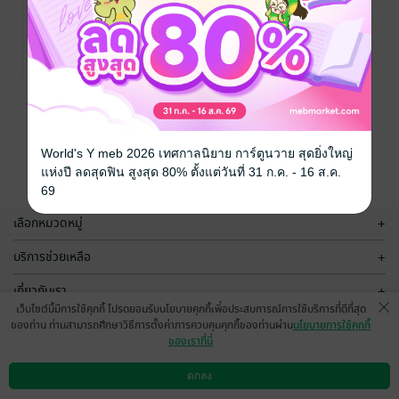
Nightmare
Nightmare
อยากให้คืนนี้ไม่
อยากให้คืนนี้ไม่
ต้องฝันร้าย 1
ต้องฝันร้าย 2
Vivace' Story
/
Vivace' Story
/
everY
นิยายวาย Boy
everY
นิยายวาย Boy
2 Rating
3 Rating
Love / Yaoi
Love / Yaoi
หน้าที่ 1
World's Y meb 2026 เทศกาลนิยาย การ์ตูนวาย สุดยิ่งใหญ่
แห่งปี ลดสุดฟิน สูงสุด 80% ตั้งแต่วันที่ 31 ก.ค. - 16 ส.ค.
69
เลือกหมวดหมู่
+
บริการช่วยเหลือ
+
เกี่ยวกับเรา
+
เว็บไซต์นี้มีการใช้คุกกี้ โปรดยอมรับนโยบายคุกกี้เพื่อประสบการณ์การใช้บริการที่ดีที่สุด
กลุ่มธุรกิจในเครือ
+
ของท่าน ท่านสามารถศึกษาวิธีการตั้งค่าการควบคุมคุกกี้ของท่านผ่าน
นโยบายการใช้คุกกี้
ของเราที่นี่
ตกลง
ดาวน์โหลดแอป
วิธีการใช้งาน
ติดต่อเรา