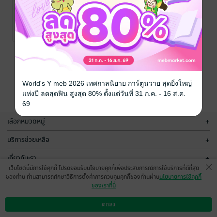
ทะลุมิติมาพลิก
ชะตาพามารดา
เปิดฟาร์มเลี้ยง
Wàn xīn
/ เสิ่นเทียน
เกอ
นิยายรักจีนโบราณ
ไก่จนกลายเป็น
4 Rating
เศรษฐีนีในยุค
โบราณ
หน้าที่ 1
World's Y meb 2026 เทศกาลนิยาย การ์ตูนวาย สุดยิ่งใหญ่
แห่งปี ลดสุดฟิน สูงสุด 80% ตั้งแต่วันที่ 31 ก.ค. - 16 ส.ค.
69
เลือกหมวดหมู่
+
บริการช่วยเหลือ
+
เกี่ยวกับเรา
+
เว็บไซต์นี้มีการใช้คุกกี้ โปรดยอมรับนโยบายคุกกี้เพื่อประสบการณ์การใช้บริการที่ดีที่สุด
กลุ่มธุรกิจในเครือ
+
ของท่าน ท่านสามารถศึกษาวิธีการตั้งค่าการควบคุมคุกกี้ของท่านผ่าน
นโยบายการใช้คุกกี้
ของเราที่นี่
ตกลง
ดาวน์โหลดแอป
วิธีการใช้งาน
ติดต่อเรา