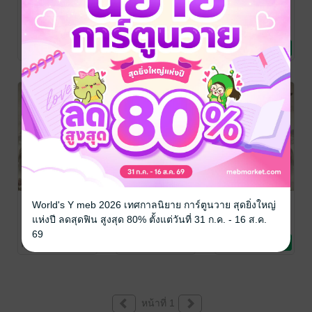
รักนี้ต้องมีม้า
Sunshine &
ดั่งสายลมและ
Strawberry
เกลียวคลื่น
Winja
นิยาย Girl
Winja
Winja
Love/Yuri
นิยาย Girl
นิยาย Girl
No Rating
No Rating
No Rating
Love/Yuri
Love/Yuri
ผู้ตรวจการสืบ
รักที่เข้าใจผิด
ผู้ตรวจการสืบ
World's Y meb 2026 เทศกาลนิยาย การ์ตูนวาย สุดยิ่งใหญ่
คดี 2
คดี
Winja
แห่งปี ลดสุดฟิน สูงสุด 80% ตั้งแต่วันที่ 31 ก.ค. - 16 ส.ค.
นิยาย Girl
Winja
Winja
69
Love/Yuri
นิยายสืบสวน
นิยายสืบสวน
No Rating
No Rating
No Rating
สอบสวน/ทริลเลอร์
สอบสวน/ทริลเลอร์
หน้าที่ 1