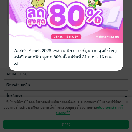
รักเอยจงมาสู่
ขวัญ
WitchiiPloy
นิยายรัก
No Rating
หน้าที่ 1
World's Y meb 2026 เทศกาลนิยาย การ์ตูนวาย สุดยิ่งใหญ่
แห่งปี ลดสุดฟิน สูงสุด 80% ตั้งแต่วันที่ 31 ก.ค. - 16 ส.ค.
69
เลือกหมวดหมู่
+
บริการช่วยเหลือ
+
เกี่ยวกับเรา
+
เว็บไซต์นี้มีการใช้คุกกี้ โปรดยอมรับนโยบายคุกกี้เพื่อประสบการณ์การใช้บริการที่ดีที่สุด
กลุ่มธุรกิจในเครือ
+
ของท่าน ท่านสามารถศึกษาวิธีการตั้งค่าการควบคุมคุกกี้ของท่านผ่าน
นโยบายการใช้คุกกี้
ของเราที่นี่
ตกลง
ดาวน์โหลดแอป
วิธีการใช้งาน
ติดต่อเรา