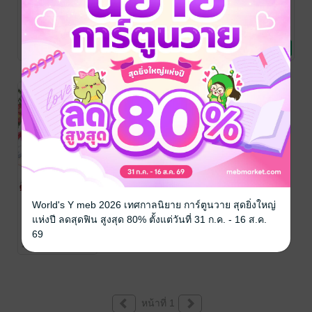
ชีวิตแสนวุ่นของ
ชีวิตแสนวุ่นของ
ชีวิตแสนวุ่นของ
นักบุญโมนิก้า 3
นักบุญโมนิก้า 2
นักบุญโมนิก้า 1
Yamato Fujimine,
Yamato Fujimine,
Yamato Fujimine,
Makino Maebaru,
การ์ตูนผู้หญิง
Makino Maebaru,
การ์ตูนผู้หญิง
Makino Maebaru,
การ์ตูนผู้หญิง
2 Rating
4 Rating
6 Rating
Hachi Uehara
/
Hachi Uehara
/
Hachi Uehara
/
Bongkoch
Bongkoch
Bongkoch
Publishing
Publishing
Publishing
รสชาติผลไม้ที่
World's Y meb 2026 เทศกาลนิยาย การ์ตูนวาย สุดยิ่งใหญ่
ไม่มีวันได้ลิ้มรส
แห่งปี ลดสุดฟิน สูงสุด 80% ตั้งแต่วันที่ 31 ก.ค. - 16 ส.ค.
อีกครั้ง ~แรง
Yamato FUJIMINE
69
/ Sarie HINAKURA
การ์ตูนผู้หญิง
กระตุ้นหวานปน
13 Rating
/ Bongkoch
ขม~ (เล่มเดียว
Publishing
จบ)
หน้าที่ 1