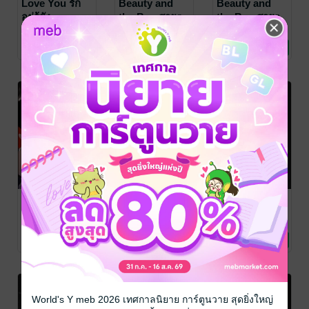
Love You รัก
Beauty and
Beauty and
อยู่รู้ยัง
the Boy สวยๆ
the Boy สวยๆ
เป็นผัว เล่ม 1
เป็นผัว เล่ม 2
Yoghurt Catty
Yoghurt Catty
Yoghurt Catty
นิยายวาย Boy
นิยายวาย Boy
นิยายวาย Boy
3 Rating
2 Rating
6 Rating
Love / Yaoi
Love / Yaoi
Love / Yaoi
MISTAKES
MISTAKES
ONE
หลงร้าย เล่ม2 +
หลงร้าย เล่ม1
NIGHT...คืน
หลงกลิ่น
เดียวก็เสียวได้
Yoghurt Catty
Yoghurt Catty
Yoghurt Catty
นิยายวาย Boy
นิยายวาย Boy
นิยายวาย Boy
เล่ม2
8 Rating
8 Rating
4 Rating
Love / Yaoi
Love / Yaoi
Love / Yaoi
-21%
-24%
World's Y meb 2026 เทศกาลนิยาย การ์ตูนวาย สุดยิ่งใหญ่