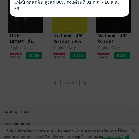
แห่งปี ลดสุดฟิน สูงสุด 80% ตั้งแต่วันที่ 31 ก.ค. - 16 ส.ค.
69
ONE
No Limit...แรง
No Limit...แรง
NIGHT...คืน
รัก เล่ม2 + No
รัก เล่ม1
เดียวก็เสียวได้
Limit Mini
Yoghurt Catty
Yoghurt Catty
Yoghurt Catty
นิยายวาย Boy
นิยายวาย Boy
นิยายวาย Boy
เล่ม1
Lover
3 Rating
11 Rating
7 Rating
Love / Yaoi
Love / Yaoi
Love / Yaoi
หน้าที่ 1
เลือกหมวดหมู่
+
บริการช่วยเหลือ
+
เว็บไซต์นี้มีการใช้คุกกี้ โปรดยอมรับนโยบายคุกกี้เพื่อประสบการณ์การใช้บริการที่ดีที่สุด
เกี่ยวกับเรา
+
ของท่าน ท่านสามารถศึกษาวิธีการตั้งค่าการควบคุมคุกกี้ของท่านผ่าน
นโยบายการใช้คุกกี้