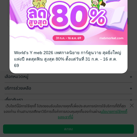
ทำนองเพลง
ทำนองเพลง
ทำนองเพลง
บรรเลงฝัน เล่ม
บรรเลงฝัน เล่ม
บรรเลงฝัน เล่ม
3 (จบ)
2
1
Yuuho Niimu
/
Yuuho Niimu
/
Yuuho Niimu
/
DEXPRESS
ไลท์โนเวล
DEXPRESS
ไลท์โนเวล
DEXPRESS
ไลท์โนเวล
No Rating
No Rating
No Rating
หน้าที่ 1
World's Y meb 2026 เทศกาลนิยาย การ์ตูนวาย สุดยิ่งใหญ่
แห่งปี ลดสุดฟิน สูงสุด 80% ตั้งแต่วันที่ 31 ก.ค. - 16 ส.ค.
69
เลือกหมวดหมู่
+
บริการช่วยเหลือ
+
เกี่ยวกับเรา
+
เว็บไซต์นี้มีการใช้คุกกี้ โปรดยอมรับนโยบายคุกกี้เพื่อประสบการณ์การใช้บริการที่ดีที่สุด
กลุ่มธุรกิจในเครือ
+
ของท่าน ท่านสามารถศึกษาวิธีการตั้งค่าการควบคุมคุกกี้ของท่านผ่าน
นโยบายการใช้คุกกี้
ของเราที่นี่
ตกลง
ดาวน์โหลดแอป
วิธีการใช้งาน
ติดต่อเรา