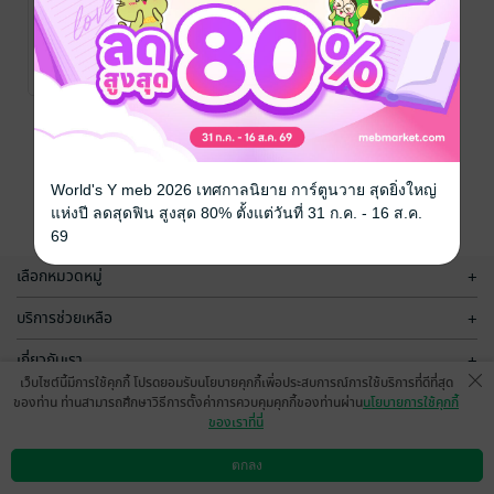
In Game, In
สิบทิศไม่แต่ง
Love เกมนี้มีรัก
afternoonteaz
/
Skycloud
นิยายวาย Boy
afternoonteaz
/
Love / Yaoi
Skycloud
นิยายวาย Boy
12 Rating
1 Rating
Love / Yaoi
หน้าที่ 1
World's Y meb 2026 เทศกาลนิยาย การ์ตูนวาย สุดยิ่งใหญ่
แห่งปี ลดสุดฟิน สูงสุด 80% ตั้งแต่วันที่ 31 ก.ค. - 16 ส.ค.
69
เลือกหมวดหมู่
+
บริการช่วยเหลือ
+
เกี่ยวกับเรา
+
เว็บไซต์นี้มีการใช้คุกกี้ โปรดยอมรับนโยบายคุกกี้เพื่อประสบการณ์การใช้บริการที่ดีที่สุด
กลุ่มธุรกิจในเครือ
+
ของท่าน ท่านสามารถศึกษาวิธีการตั้งค่าการควบคุมคุกกี้ของท่านผ่าน
นโยบายการใช้คุกกี้
ของเราที่นี่
ตกลง
ดาวน์โหลดแอป
วิธีการใช้งาน
ติดต่อเรา