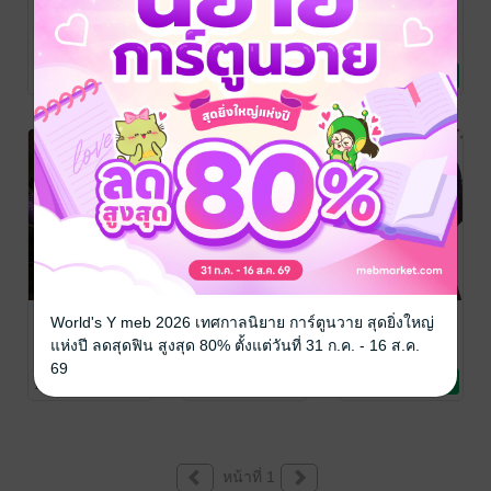
10กฎการเป็น
จุดจบของนาง
เมื่อนางร้ายย้อน
ภรรยาแสนดี
ร้าย คือ ความ
เวลามาแก้แค้น
ของสามีตัวร้าย
ตายอันแสน
(จีน80s)
bellalisa_
/ L A Y L
bellalisa_
/ L A Y L
bellalisa_
/ L A Y L
A .G R A C E
นิยายรักจีนโบราณ
A .G R A C E
นิยายรักจีนโบราณ
A .G R A C E
นิยายรักจีนโบราณ
จีนยุค90
หวาน (จีน80)
6 Rating
8 Rating
6 Rating
ก็เป็นได้แค่นาง
ว่าด้วยกลวิธีให้
ภรรยาร้ายกาจผู้
World's Y meb 2026 เทศกาลนิยาย การ์ตูนวาย สุดยิ่งใหญ่
ร้ายของเฮียไช่
พระเอกคลั่งรัก
นี้..ขอย้อนเวลา
แห่งปี ลดสุดฟิน สูงสุด 80% ตั้งแต่วันที่ 31 ก.ค. - 16 ส.ค.
ยุค 70
นางร้าย (ยุค80)
มาหย่าเหล่ากง
bellalisa_
/ L A Y L
bellalisa_
/ L A Y L
bellalisa_
/ L A Y L
69
A .G R A C E
นิยายรักจีนโบราณ
A .G R A C E
นิยายรักจีนโบราณ
A .G R A C E
นิยายรักจีนโบราณ
ไร้ใจ (ยุค70)
11 Rating
16 Rating
10 Rating
หน้าที่ 1