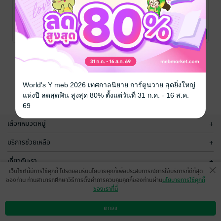
คู่มือการใช้งาน
Advanced
Basic
Triple MACD
fxDreema เล่ม
fxDreema เล่ม
EA
ที่ 2 (คู่มือ
ที่ 1 (คู่มือ
eaforexcenter.com
eaforexcenter.com
eaforexcenter.com
/ แมลงปอสีน้ำ
การเงินการลงทุน
/ แมลงปอสีน้ำ
การเงินการลงทุน
/ แมลงปอสีน้ำ
การเงินการลงทุน
fxDreema ฉบับ
fxDreema ฉบับ
4 Rating
1 Rating
12 Rating
ภาษาไทย)
ภาษาไทย)
หน้าที่ 1
World's Y meb 2026 เทศกาลนิยาย การ์ตูนวาย สุดยิ่งใหญ่
แห่งปี ลดสุดฟิน สูงสุด 80% ตั้งแต่วันที่ 31 ก.ค. - 16 ส.ค.
69
เลือกหมวดหมู่
+
บริการช่วยเหลือ
+
เกี่ยวกับเรา
+
เว็บไซต์นี้มีการใช้คุกกี้ โปรดยอมรับนโยบายคุกกี้เพื่อประสบการณ์การใช้บริการที่ดีที่สุด
กลุ่มธุรกิจในเครือ
+
ของท่าน ท่านสามารถศึกษาวิธีการตั้งค่าการควบคุมคุกกี้ของท่านผ่าน
นโยบายการใช้คุกกี้
ของเราที่นี่
ตกลง
ดาวน์โหลดแอป
วิธีการใช้งาน
ติดต่อเรา