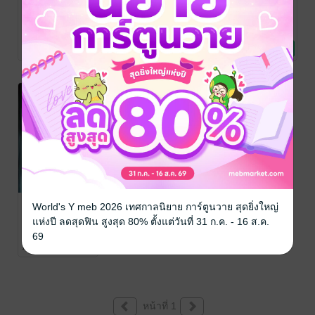
หมุนรอบตัวธีร์
The first light
พี่เลี้ยงคนโปรด
project | อรุณ
My Fav Sitter
evolope9
/ กัปตันอ
เมริก้า
นิยายวาย Boy
แห่งชีวิต
evolope9
/ กัปตันอ
evolope9
/ กัปตันอ
Love / Yaoi
เมริก้า
นิยายวาย Boy
เมริก้า
นิยายวาย Boy
1 Rating
2 Rating
3 Rating
Love / Yaoi
Love / Yaoi
My beloved
World's Y meb 2026 เทศกาลนิยาย การ์ตูนวาย สุดยิ่งใหญ่
Ghost #ธารา
แห่งปี ลดสุดฟิน สูงสุด 80% ตั้งแต่วันที่ 31 ก.ค. - 16 ส.ค.
นาที
evolope9
/ กัปตันอ
69
เมริก้า
นิยายวาย Boy
1 Rating
Love / Yaoi
หน้าที่ 1