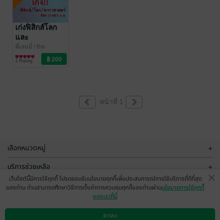
เก่งฟิสิกส์โลก
และ
ดาราศาสตร์
พี่เจมมี่
/ the
physics mapper
การศึกษา/ตำรา
พิชิตข้อสอบโอ
1 Rating
เรียน
เน็ต ม.6
หน้าที่ 1
เลือกหมวดหมู่
+
บริการช่วยเหลือ
+
เว็บไซต์นี้มีการใช้คุกกี้ โปรดยอมรับนโยบายคุกกี้เพื่อประสบการณ์การใช้บริการที่ดีที่สุด
เกี่ยวกับเรา
+
ของท่าน ท่านสามารถศึกษาวิธีการตั้งค่าการควบคุมคุกกี้ของท่านผ่าน
นโยบายการใช้คุกกี้
ของเราที่นี่
กลุ่มธุรกิจในเครือ
+
ตกลง