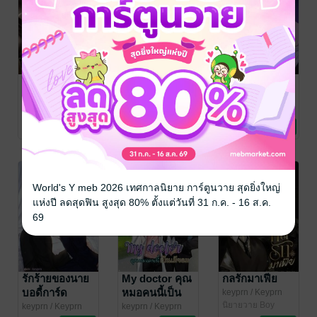
ศิลาธาร
โรมรันต์
Blood Love
(Drama)
[Drama :
แวมไพร์คลั่ง
Mpreg]
[Omegaverse]
keyprn
/ Keyprn
keyprn
/ Keyprn
keyprn
/ Keyprn
novel
นิยายวาย Boy
novel
นิยายวาย Boy
novel
นิยายวาย Boy
17 Rating
41 Rating
28 Rating
Love / Yaoi
Love / Yaoi
Love / Yaoi
World's Y meb 2026 เทศกาลนิยาย การ์ตูนวาย สุดยิ่งใหญ่
แห่งปี ลดสุดฟิน สูงสุด 80% ตั้งแต่วันที่ 31 ก.ค. - 16 ส.ค.
69
รักร้ายของนาย
My doctor คุณ
กลรักมาเฟีย
บอดี้การ์ด
หมอคนนี้เป็น
keyprn
/ Keyprn
novel
นิยายวาย Boy
เมียผม
keyprn
/ Keyprn
keyprn
/ Keyprn