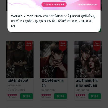
หลงใหลใต้เมฆ
เสน่หาใต้ฟ้า
ลวงรักฮันเตอร์
World's Y meb 2026 เทศกาลนิยาย การ์ตูนวาย สุดยิ่งใหญ่
lalarinerin
lalarinerin
lalarinerin
แห่งปี ลดสุดฟิน สูงสุด 80% ตั้งแต่วันที่ 31 ก.ค. - 16 ส.ค.
นิยายโรมานซ์
นิยายโรมานซ์
นิยายโรมานซ์
69
35 Rating
62 Rating
44 Rating
เล่ห์รักฟาโรห์
ฟินิกซ์ร้ายพ่าย
เกมรักสยบร้าย
รัก
นายเพลย์บอย
lalarinerin
นิยายโรมานซ์
lalarinerin
lalarinerin
นิยายโรมานซ์
นิยายโรมานซ์
70 Rating
53 Rating
25 Rating