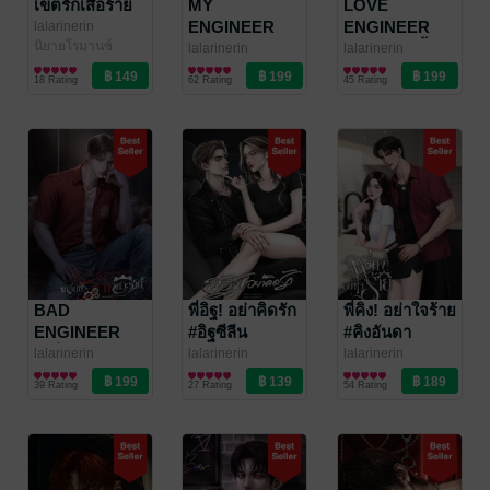
เขตรักเสือร้าย
MY
LOVE
ENGINEER
ENGINEER
lalarinerin
นิยายโรมานซ์
หลงรักลับวิศวะ
พยศรักคู่หมั้น
lalarinerin
lalarinerin
นิยายโรมานซ์
นิยายโรมานซ์
ร้าย
วิศวะร้าย
18 Rating
62 Rating
45 Rating
BAD
พี่อิฐ! อย่าคิดรัก
พี่คิง! อย่าใจร้าย
ENGINEER
#อิฐซีลีน
#คิงอันดา
เหลี่ยมรักวิศวะ
lalarinerin
lalarinerin
lalarinerin
นิยายโรมานซ์
นิยายโรมานซ์
นิยายโรมานซ์
ร้าย
39 Rating
27 Rating
54 Rating