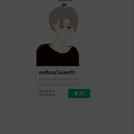
คนที่เธอ(ไม่เคย)รัก
lazyday
/ คำตอบของเวลา
นิยายวาย Boy Love / Yaoi
No Rating