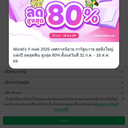
I know you
Flex ไว้คุยกัน
Atypical M.D.
can BUT let
ตอนลงสตรีม
เกลียดนิยม
me #คนไทยคน
อันดับหนึ่ง
lips 0n cheek
/
lips 0n cheek
/
lips 0n cheek
/
Veni, vidi, vici
นิยายรัก
Wide Stories /
นิยายวาย Boy
Veni, vidi, vici
นิยายวาย Boy
แรกมั้ง
13 Rating
57 Rating
81 Rating
ไวด์สตอรี่
Love / Yaoi
Love / Yaoi
หน้าที่ 1
World's Y meb 2026 เทศกาลนิยาย การ์ตูนวาย สุดยิ่งใหญ่
แห่งปี ลดสุดฟิน สูงสุด 80% ตั้งแต่วันที่ 31 ก.ค. - 16 ส.ค.
69
เลือกหมวดหมู่
+
บริการช่วยเหลือ
+
เกี่ยวกับเรา
+
เว็บไซต์นี้มีการใช้คุกกี้ โปรดยอมรับนโยบายคุกกี้เพื่อประสบการณ์การใช้บริการที่ดีที่สุด
กลุ่มธุรกิจในเครือ
+
ของท่าน ท่านสามารถศึกษาวิธีการตั้งค่าการควบคุมคุกกี้ของท่านผ่าน
นโยบายการใช้คุกกี้
ของเราที่นี่
ตกลง
ดาวน์โหลดแอป
วิธีการใช้งาน
ติดต่อเรา