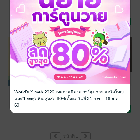
หลังจอขอ
วิญญาณหลอน
รัก (ไม่)
เกรียน
สื่อรัก
ลับ...ฉบับเจ้าหนี้
mojojojo
/
mojojojo
/
mojojojo
/
mojojojo18
นิยายรัก
mojojojo18
นิยายรัก
mojojojo18
นิยายรัก
No Rating
No Rating
No Rating
เริ่มต้นด้วยร้าย
ประธานเจ้าเล่ห์
ผี-จั๋ง-หลัง
World's Y meb 2026 เทศกาลนิยาย การ์ตูนวาย สุดยิ่งใหญ่
กับเลขาจอม
mojojojo
/
mojojojo
/
แห่งปี ลดสุดฟิน สูงสุด 80% ตั้งแต่วันที่ 31 ก.ค. - 16 ส.ค.
mojojojo18
นิยายรัก
mojojojo18
นิยายลึกลับ/เขย่า
เปิ่น
mojojojo
/
69
ขวัญ
mojojojo18
นิยายโรมานซ์
No Rating
No Rating
No Rating
หน้าที่ 1