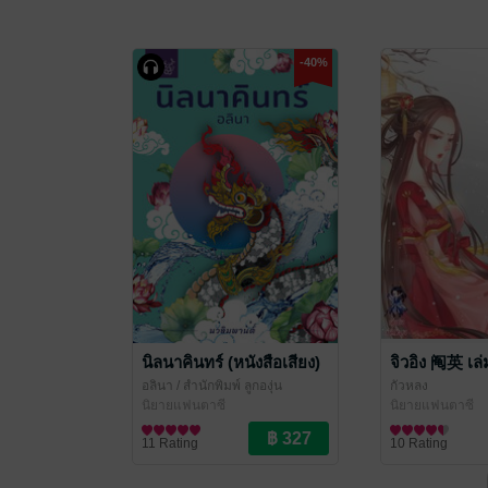
-40%
นิลนาคินทร์ (หนังสือเสียง)
จิวอิง 阄英 เล่
อลินา
/ สำนักพิมพ์ ลูกองุ่น
กัวหลง
นิยายแฟนตาซี
นิยายแฟนตาซี
11 Rating
10 Rating