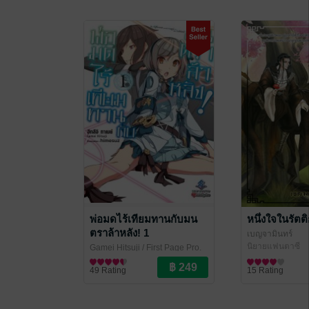
พ่อมดไร้เทียมทานกับมน
หนึ่งใจในรัตต
ตราล้าหลัง! 1
เบญจามินทร์
นิยายแฟนตาซี
Gamei Hitsuji
/ First Page Pro.
ไลท์โนเวล
49 Rating
15 Rating