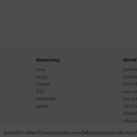
เลือกหมวดหมู่
บริการช
นิยาย
สมัครขาย
การ์ตูน
สมัครอ่
นิตยสาร
วิธีการใ
ทั่วไป
meb co
หนังสือเสียง
Stamp ค
บุฟเฟต์
Gift Co
เงื่อนไข
นโยบายค
แผนผังเ
เว็บไซต์นี้มีการใช้คุกกี้ โปรดยอมรับนโยบายคุกกี้เพื่อประสบการณ์การใช้บริการ