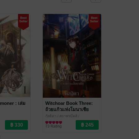
oner : เล่ม
Witchoar Book Three:
ถ้วยแก้วแห่งโมนาเชีย
(เล่ม 3)
กัลฐิดา
/ สถาพรบุ๊คส์ /
Satapornbooks
นิยายแฟนตาซี
73 Rating