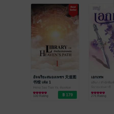
อัจฉริยะสมองเพชร 天道图
เอกเทพ
书馆 เล่ม 1
อลินา
/ สำนักพิมพ์
นิยายแฟนตาซี
Heng Sao Tian Ya, ห้องสมุด
แปล
นิยายแฟนตาซี
/ hongsamut.com
100 Rating
276 Rating