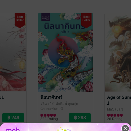
ม1
นิลนาคินทร์
Age of Summ
1
อลินา
/ สำนักพิมพ์ ลูกองุ่น
นิยายแฟนตาซี
MaSaLaN
นิยายแฟนตาซี
322 Rating
26 Rating