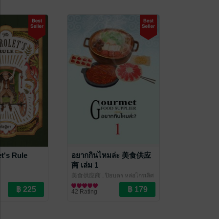
t's Rule
อยากกินไหมล่ะ 美食供应
商 เล่ม 1
美食供应商 , ปิยบุตร หล่อไกรเลิศ
แปล
นิยายแฟนตาซี
/ hongsamut.com
42 Rating