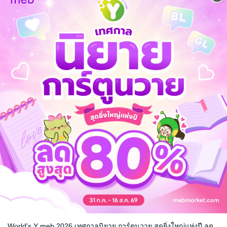
ิกาล
เกมดิ่งนรก เล่มที่ 1
The Dagrole
นักฆ่าหมายเลขแปด
กัลฐิดา
นิยายแฟนตาซี
นิยายแฟนตาซี
24 Rating
49 Rating
World's Y meb 2026 เทศกาลนิยาย การ์ตูนวาย สุดยิ่งใหญ่แห่งปี ลด