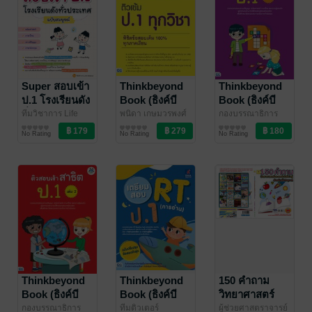
Super สอบเข้า
Thinkbeyond
Thinkbeyond
ป.1 โรงเรียนดัง
Book (ธิงค์บี
Book (ธิงค์บี
ทั่วประเทศ ฉบับ
ยอนด์ บุ๊คส์)
ยอนด์ บุ๊คส์)
ทีมวิชาการ Life
พนิดา เกษมวรพงศ์
กองบรรณาธิการ
Balance
การศึกษา/ตำรา
/ อินส์พัล
กุล, อภิชัย มานิตย
การศึกษา/ตำรา
ธิงค์บียอนด์คิดส์
การศึกษา/ตำรา
/
สมบูรณ์
12646 ติวเข้ม
12615 ติวสอบ
No Rating
No Rating
No Rating
เรียน
กุล, ชฎาพร ขาวล้ำ
เรียน
Thinkbeyondbook
เรียน
ป.1 ทุกวิชา
เข้าสาธิต ป.1
เลิศ, วิมล ศาลางาม,
พิชิตข้อสอบเต็ม
เล่ม 3
กฤษณะ ทีมีศรี
/
100% ทุกภาค
Thinkbeyondbook
เรียน
Thinkbeyond
Thinkbeyond
150 คำถาม
Book (ธิงค์บี
Book (ธิงค์บี
วิทยาศาสตร์
ยอนด์ บุ๊คส์)
ยอนด์ บุ๊คส์)
และเทคโนโลยี
กองบรรณาธิการ
ทีมติวเตอร์
ผู้ช่วยศาสตราจารย์