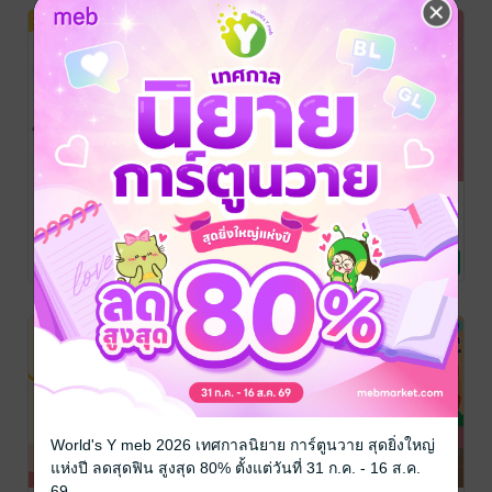
สรุป วิทย์ ป.1
ฝึกง่าย: กับการ
เก่งคณิตพิชิต
เข้าใจง่าย เก่ง
ท่องแม่สูตรคูณ
ข้อสอบ
ได้ในเล่มเดียว
คณิตศาสตร์
ทีมวิชาการ Life
ธารทิพย์ สีตาล
ดร. ณัฏฐ์ธนิน ลูก
Balance
การศึกษา/ตำรา
/ อินส์พัล
การศึกษา/ตำรา
เสือธิรา
การศึกษา/ตำรา
/ สำนักพิมพ์
ฉบับสมบูรณ์
ป.4-5-6 เข้า ม.1
No Rating
No Rating
No Rating
เรียน
เรียน
พ.ศ.พัฒนา
เรียน
World's Y meb 2026 เทศกาลนิยาย การ์ตูนวาย สุดยิ่งใหญ่
แห่งปี ลดสุดฟิน สูงสุด 80% ตั้งแต่วันที่ 31 ก.ค. - 16 ส.ค.
69