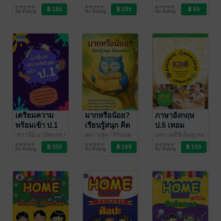
ธิงค์บียอนด์คิดส์
การศึกษา/ตำรา
/
มหาวิทยาลัยชั้นนำ
การศึกษา/ตำรา
สุชาติ สุภาพ
การศึกษา/ตำรา
12387 ติวสอบ
11663 เตรียม
น่ารู้ สำหรับเด็ก
No Rating
No Rating
No Rating
Thinkbeyondbook
เรียน
และกอง
เรียน
เรียน
เข้าสาธิต ป.1
สอบ RT (การ
อนุบาล
บรรณาธิการฝ่าย
เล่ม 2
อ่าน) ป.1 ฉบับ
วิชาการประถม
ปรับปรุงข้อสอบ
ศึกษา
/
ล่าสุด ปี 64-65
Thinkbeyondbook
เตรียมความ
มากหรือน้อย?
ภาษาอังกฤษ
พร้อมเข้า ป.1
เรียนรู้สนุก คิด
ป.5 เทอม
เลขเก่ง แบบฝึก
1/2568 เพิ่ม
เสาวนีย์ มานิตยกุล
/
ลดา บลูม
/ Rhada
บจก เคดีซีเอ็ดดูเทน
Skybook
การศึกษา/ตำรา
Bloom
ความรู้เสริมสำหรับ
เมนท์
การศึกษา/ตำรา
/ บริษัท เคดีซี
คณิตศาสตร์สุด
เกรดและเตรียม
No Rating
No Rating
No Rating
เรียน
เด็กและเยาวชน
เอ็ดดูเทนเมนท์
เรียน
สนุกสำหรับเด็ก
สอบเข้า ม.1
จำกัด
ก่อนวัยเรียน
(คอร์ส 12 ช.ม.)
(อายุ 3–5 ปี)