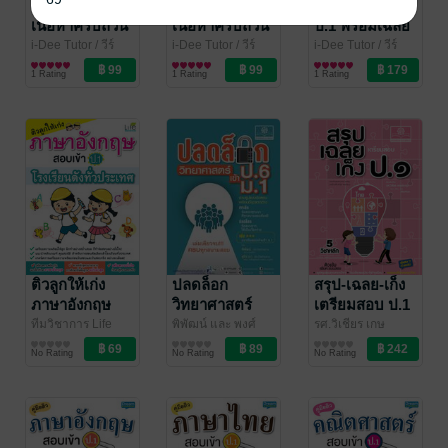
สรุปสังคม ป.2
สรุปสังคม ป.1
ชุดข้อสอบสังคม
เนื้อหาครบถ้วน
เนื้อหาครบถ้วน
ป.1 พร้อมเฉลย
อย่างละเอียด
i-Dee Tutor
/ วีร์
i-Dee Tutor
/ วีร์
i-Dee Tutor
/ วีร์
ราญา
การศึกษา/ตำรา
ราญา
การศึกษา/ตำรา
ราญา
การศึกษา/ตำรา
1 Rating
1 Rating
1 Rating
เรียน
เรียน
เรียน
ติวลูกให้เก่ง
ปลดล็อก
สรุป-เฉลย-เก็ง
ภาษาอังกฤษ
วิทยาศาสตร์
เตรียมสอบ ป.1
สอบเข้า ป. 1
ป.6 เข้า ม.1
โดย พ.ศ.พัฒนา
ทีมวิชาการ Life
พิพัฒน์ และ พงศ์
รศ.วิเชียร เกษ
Balance
การศึกษา/ตำรา
/ อินส์พัล
พัชรา อัศวโชค
การศึกษา/ตำรา
ประทุม และคณะ
การศึกษา/ตำรา
/
โรงเรียนดังทั่ว
โดย พ.ศ.พัฒนา
No Rating
No Rating
No Rating
เรียน
ไพศาล
เรียน
/ สำนักพิมพ์
สำนักพิมพ์
เรียน
ประเทศ
พ.ศ.พัฒนา
พ.ศ.พัฒนา