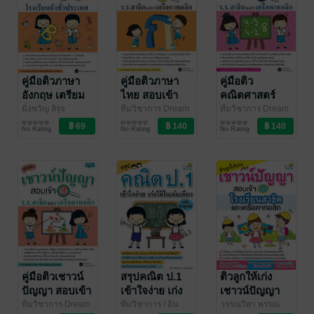
คู่มือติวภาษา
คู่มือติวภาษา
คู่มือติว
อังกฤษ เตรียม
ไทย สอบเข้า
คณิตศาสตร์
สอบเข้า ป.1
ป.1 ร.ร.สาธิต
สอบเข้า ป.1
มิ่งขวัญ ลิรุจ
ทีมวิชาการ Dream
ทีมวิชาการ Dream
ประภากร
การศึกษา/ตำรา
/ อินส์พัล
/ อินส์พัล
การศึกษา/ตำรา
& Passion
การศึกษา/ตำรา
/ อินส์พัล
โรงเรียนดังทั่ว
และเครือ
ร.ร.สาธิตและ
No Rating
No Rating
No Rating
เรียน
เรียน
เรียน
ประเทศ
คาทอลิก
เครือคาทอลิก
คู่มือติวเชาวน์
สรุปคณิต ป.1
ติวลูกให้เก่ง
ปัญญา สอบเข้า
เข้าใจง่าย เก่ง
เชาวน์ปัญญา
ป.1
ได้ในเล่มเดียว
สอบเข้า ป.1
ทีมวิชาการ Dream
ทีมวิชาการ
/ อิน
วรรณวิสา พรรณ