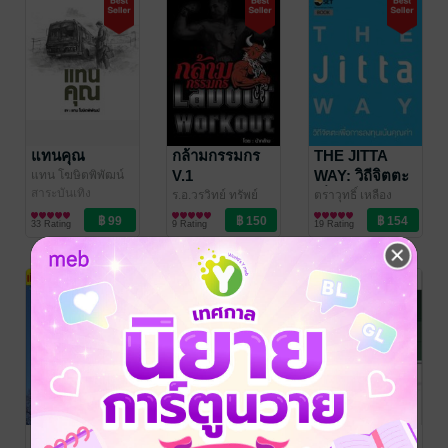
แทนคุณ
กล้ามกรรมกร
THE JITTA
V.1
WAY: วิถีจิตตะ
แทน โฆษิตพิพัฒน์
สาระบันเทิง
เพื่อการลงทุน
ร.อ.วรวิทย์ ทรัพย์
ตราวุทธิ์ เหลือง
เจริญ
สุขภาพ
/ น้ากล้าม
สมบูรณ์
การเงินการลงทุน
/ The Stock
เน้นคุณค่า
33 Rating
9 Rating
19 Rating
Exchange of
Thailand
เที่ยวรัสเซีย -
DR1: ความรู้
DR2: การ