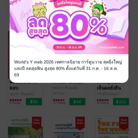
มอสโก และ
เบื้องต้นเกี่ยวกับ
วิเคราะห์
เซนต์ปีเตอร์ส
ตราสารอนุพันธ์
ตราสารอนุพันธ์
จารุภัทร์ ปานพรหมิ
สถาบันพัฒนาความ
สถาบันพัฒนาความ
นทร์
ท่องเที่ยว
/ Tae Moscow
รู้ตลาดทุน
การเงินการลงทุน
รู้ตลาดทุน
การเงินการลงทุน
เบิร์ก
12 Rating
7 Rating
3 Rating
ตลาดหลักทรัพย์แห่ง
ตลาดหลักทรัพย์แห่ง
ประเทศไทย
/ The
ประเทศไทย
/ The
Stock Exchange of
Stock Exchange of
Thailand
Thailand
World's Y meb 2026 เทศกาลนิยาย การ์ตูนวาย สุดยิ่งใหญ่
แห่งปี ลดสุดฟิน สูงสุด 80% ตั้งแต่วันที่ 31 ก.ค. - 16 ส.ค.
69
สมองสงสัย ใจ
กรรมตามสมอง
เพาะหุ้นเป็น
ตอบ
เห็นผลยั่งยืน
ขุนเขา สินธุเสน
เขจรบุตร
จิตวิทยา
/ DMG
ขุนเขา สินธุเสน
กวี ชูกิจเกษม
/
Books
เขจรบุตร
จิตวิทยา
/ DMG
Nation Books
การเงินการลงทุน
8 Rating
27 Rating
59 Rating
Books