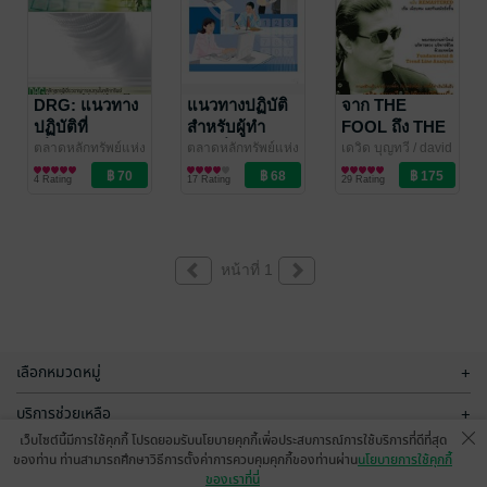
DRG: แนวทาง
แนวทางปฏิบัติ
จาก THE
ปฏิบัติที่
สำหรับผู้ทำ
FOOL ถึง THE
เกี่ยวข้องกับ
หน้าที่ติดต่อกับ
WORLD
ตลาดหลักทรัพย์แห่ง
ตลาดหลักทรัพย์แห่ง
เดวิด บุญทวี
/ david
ประเทศไทย
การเงินการลงทุน
/ The
ประเทศไทย
การเงินการลงทุน
/ The
ดวงพยากรณ์/ฮวง
ตราสารอนุพันธ์
ผู้ลงทุน
4 Rating
17 Rating
29 Rating
Stock Exchange of
Stock Exchange of
จุ้ย/โหราศาสตร์
Thailand
Thailand
หน้าที่ 1
เลือกหมวดหมู่
+
บริการช่วยเหลือ
+
เว็บไซต์นี้มีการใช้คุกกี้ โปรดยอมรับนโยบายคุกกี้เพื่อประสบการณ์การใช้บริการที่ดีที่สุด
เกี่ยวกับเรา
+
ของท่าน ท่านสามารถศึกษาวิธีการตั้งค่าการควบคุมคุกกี้ของท่านผ่าน
นโยบายการใช้คุกกี้
ของเราที่นี่