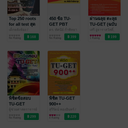
Top 250 roots
450 ข้อ TU-
ผ่านฉลุย ตะลุย
for all test สุด
GET PBT
TU-GET (ฉบับ
ยอดราก
VOCABULARY
ปรับปรุงใหม่)
เด็กหลังห้อง
/
ดร. ทัศนีย์ ก่ำพิทยา
เสรี อู่ธาราสวัสดิ์,
Sophist
ภาษา
กุล
ภาษา
/ Dr. TAZZ
วันวิชิต บูรณะสิทธิ
ภาษา
ศัพท์...กับทุก
TEST
No Rating
No Rating
1 Rating
EngStudio
พร
/ FreeMind
สนามสอบ
Publishing
พิชิตข้อสอบ
พิชิต TU-GET
TU-GET
900++
(Grammar
ผู้ช่วยศาสตราจารย์
สุรีรัตน์ ทองอินทร์
/
ดร นเรศ สุรสิทธิ์
ภาษา
/
Expernet
ภาษา
Tests)
No Rating
4 Rating
ผศ. ดร. นเรศ สุร
สิทธิ์