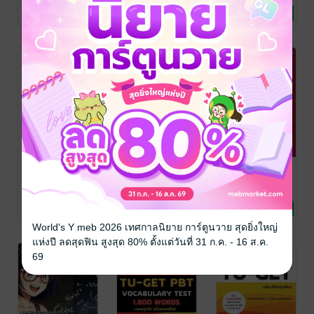
Sophist
ภาษา
Sophist
ภาษา
Sophist
ภาษา
เรื่องยากอย่างที่
No Rating
No Rating
No Rating
คิด
เก่งคำ​ จำเป็น​
Synopsis ::
If-clause
ชุด ปลดล็อก
1,500 Pairs of
(หนังสือเสียง)
คอนเทนต์ภาษา
Synonyms &
เด็กหลังห้อง
/
เด็กหลังห้อง
/
เศรษฐวิทย์
Sophist
ภาษา
Sophist
ภาษา
ภาษา
อังกฤษ + เพิ่ม
Antonyms คลัง
No Rating
No Rating
No Rating
คำคลังศัพท์
คำศัพท์สรุปคู่คำ
World's Y meb 2026 เทศกาลนิยาย การ์ตูนวาย สุดยิ่งใหญ่
สำหรับสอบ
เหมือนและคำ
แห่งปี ลดสุดฟิน สูงสุด 80% ตั้งแต่วันที่ 31 ก.ค. - 16 ส.ค.
ตรงข้าม
69