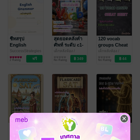
ชีทสรุป
สุดยอดคลังคำ
120 vocab
English
ศัพท์ ระดับ c1-
groups Cheat
Grammar ฉบับ
c2 & GRE
Sheet ชีทสรุป
SuccessStrategies
เด็กหลังห้อง
/
เด็กหลังห้อง
/
กลยุทธ์แห่งความ
ภาษา
Sophist
ภาษา
Sophist
ภาษา
สมบูรณ์
2026 updated
กลุ่มศัพท์สำหรับ
2 Rating
No Rating
No Rating
สำเร็จ
ทุกสนามสอบ
Flashcard SAT
Flashcard SAT
เจาะเกราะ SAT
: การันตีสอบ
: การันตีสอบ
& GRE Verbal
ผ่านฉลุย เล่ม 2
ผ่านฉลุย เล่ม 1
: คำศัพท์ไม่ใช่
เด็กหลังห้อง
/
เด็กหลังห้อง
/
เด็กหลังห้อง
/