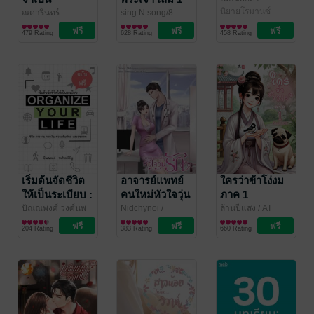
READMORE
นิยายโรมานซ์
ณดารินทร์
sing N song/8
นิยายโรมานซ์
hours
นิยายแฟนตาซี
/ Levon
479 Rating
628 Rating
458 Rating
Publishing
เริ่มต้นจัดชีวิต
อาจารย์แพทย์
ใครว่าข้าโง่งม
ให้เป็นระเบียบ :
คนใหม่หัวใจวุ่น
ภาค 1
ORGANIZE
รัก
ปัณณพงศ์ วงศ์นพ
Nidchynoi
/
ล้านปีแสง
/ AT
หิรัญ
พัฒนาตนเอง
/ แบ่งปัณณ์
Nidchynoi/ปากกา
นิยายรัก
NOVEL
นิยายรักจีนโบราณ
YOUR LIFE
204 Rating
383 Rating
660 Rating
ด้ามเดียว
ฉบับฟรี