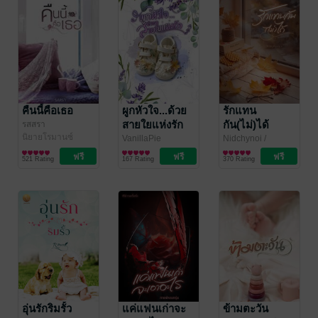
คืนนี้คือเธอ
ผูกหัวใจ...ด้วย
รักแทน
สายใยแห่งรัก
กัน(ไม่)ได้
รสสรา
นิยายโรมานซ์
VanillaPie
Nidchynoi
/
นิยายโรมานซ์
Nidchynoi/ปากกา
นิยายรัก
521 Rating
167 Rating
370 Rating
ด้ามเดียว
อุ่นรักริมรั้ว
แค่แฟนเก่าจะ
ข้ามตะวัน