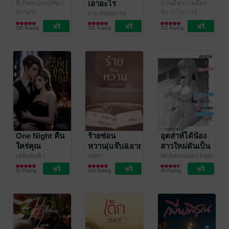
เอาอะไร
R.Porn (ภรปภัช)
/
บ้านมีฟา
/ เหมือง
พุดพิชชา
นิยายรัก
จ้าวนิยาย
นิยายโรมานซ์
กาแฟหอมกรุ่น
นิยายรัก
295 Rating
341 Rating
201 Rating
One Night คืน
ร้ายซ่อน
อุตส่าห์ได้น้อง
ใคร่คุณ
หวาน(แจ๊บ&อาย)
สาวใหม่ดันเป็น
เจ้าชายประจำ
เพลินพอดี
/
รสสรา
Mr.American
/ Palo
READMORE
นิยายโรมานซ์
นิยายโรมานซ์
Publishing (พะโล้
ไลท์โนเวล
โรงเรียน Short
97 Rating
264 Rating
46 Rating
สำนักพิมพ์)
Story