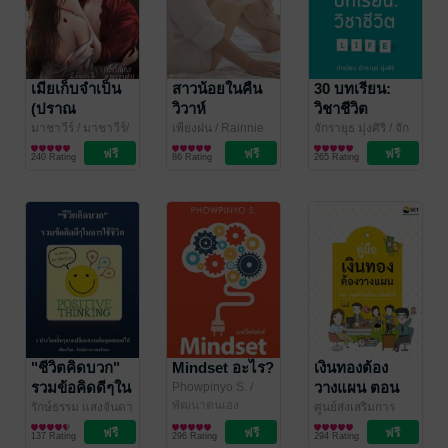
เมียเก็บจำเป็น
สาวน้อยในคืน
30 บทเรียน:
(ปราณ
วิวาห์
วิชาชีวิต
ชล&พราวฟ้า)
มาชาวีร์
/ มาชาวีร์/
เพียงฝน
/ Rainnie
จักรายุธ มุ่งศิริ
/ จัก
โมเหนีย/นรีสูร
นิยายโรมานซ์
So.
นิยายโรมานซ์
รายุธ
พัฒนาตนเอง
240 Rating
86 Rating
265 Rating
"ชีวิตคิดบวก"
Mindset อะไร?
เงินทองต้อง
รวมข้อคิดดีๆใน
วางแผน ตอน
Phowpinyo S.
/
KindleStartup
พัฒนาตนเอง
การใช้ชีวิต
มนุษย์เงินเดือน
รักษ์ธรรม แสงจันดา
ศูนย์ส่งเสริมการ
/ KlakidBlog
พัฒนาตนเอง
พัฒนาความรู้ตลาด
การเงินการลงทุน
ก็มั่งคั่งได้
137 Rating
296 Rating
294 Rating
ทุน ตลาดหลักทรัพย์