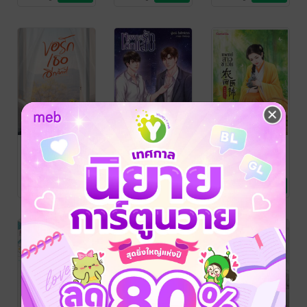
ขอรักเธออีกสัก
หลงกลรักเด็ก
แพทย์สาว
ที
แสบ เล่ม 1
ชาวไร่ เล่ม 1
พัชนี
lalinkiss
/ Lalinkiss
姽婳晴雨 (กุ่ยฮว่าฉิ
นิยายโรมานซ์
นิยายวาย Boy
งอวี่)/เมฆขาวหวาน
นิยายรักจีนโบราณ
163 Rating
102 Rating
53 Rating
Love / Yaoi
เย็น,ไผ่ก​วนอิม
/
Camellia Novel