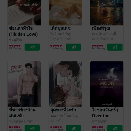
ซ่อนหาหัวใจ
เด็กขุนเดช
เพียงพิรุณ
(Hidden Love)
โนว์เบล
/ Kaylor
หยดพิรุณ
/ เรนนี่
นิยายโรมานซ์
เดอ บุคส์
นิยายโรมานซ์
ชมพูสิริน
นิยายโรมานซ์
99 Rating
112 Rating
146 Rating
พี่ชายข้างบ้าน
สุดทางที่จะรัก
ใจซ่อนจันทร์ (
มันแซ่บ
Over the
รอยหมึก
/ ม็อคนิญ่า
นิยายรัก
moon )
หยดพิรุณ
/ เรนนี่
กรวลัญชน์
เดอ บุคส์
นิยายโรมานซ์
นิยายโรมานซ์
197 Rating
142 Rating
542 Rating