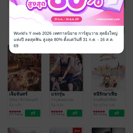
ยามเช้า
พลาดท้องกับ
กระชับรัก
ท่านรองสุดร้าย
Nenechan
ลวิตรา
นิยายรัก
นิยายโรมานซ์
เล่ม 1 ฟรี
ปลาเก๋าผัดฉ่า
/ ปลา
เก๋าผัดฉ่า_ฉ่า
นิยายรัก
290 Rating
25 Rating
76 Rating
World's Y meb 2026 เทศกาลนิยาย การ์ตูนวาย สุดยิ่งใหญ่
แห่งปี ลดสุดฟิน สูงสุด 80% ตั้งแต่วันที่ 31 ก.ค. - 16 ส.ค.
69
เจิมจันทร์
แรกรุ่น
หนีรักมาเฟีย
Sitha
/ ศิรวัชมนตรี
กาแฟหอมกรุ่น
อ้วนพี/หมึกสีนิล
นิยายรัก
นิยายรัก
นิยายโรมานซ์
237 Rating
132 Rating
292 Rating