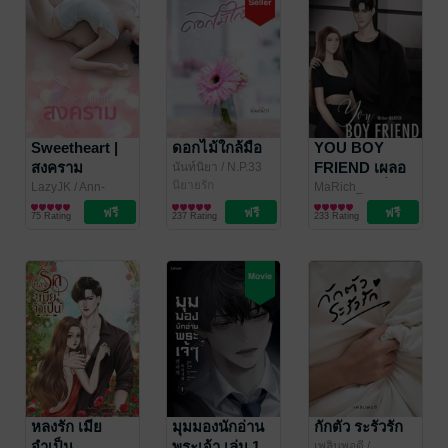
Sweetheart |
ดอกไม้ใกล้มือ
YOU BOY
สงคราม
FRIEND เผลอ
นันท์นิยา
/ N.P.33
BOOK
นิยายรัก
ใจรักนายเพื่อน
LazyJK
/ Ann-
MaRich_
Marie
นิยายโรมานซ์
นิยายโรมานซ์
สนิท
75 Rating
237 Rating
233 Rating
หลงรัก เมีย
มุมมองนักอ่าน
กักตัว ระรัวรัก
จำเป็น
พระเจ้า เล่ม 1
เพลินพอดี
/