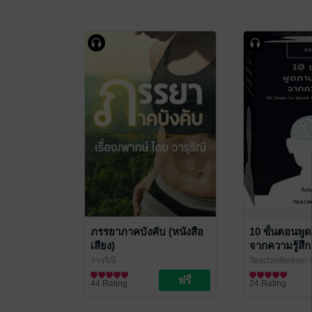
ภรรยาภาคบังคับ (หนังสือ
10 ขั้นตอนพู
เสียง)
จากความรู้สึก
Speak Engli
วารุริณี
TeacherBeever
/
Your Heart (ห
นิยาย Girl Love/Yuri
TeacherBeever/
ภาษา
44 Rating
24 Rating