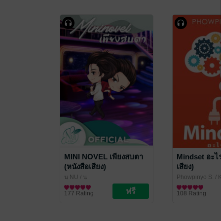
MINI NOVEL เพียงสบตา
Mindset อะไร
(หนังสือเสียง)
เสียง)
นุ NU
/ นุ
Phowpinyo S.
/ 
นิยายวาย Boy Love / Yaoi
พัฒนาตนเอง
177 Rating
108 Rating