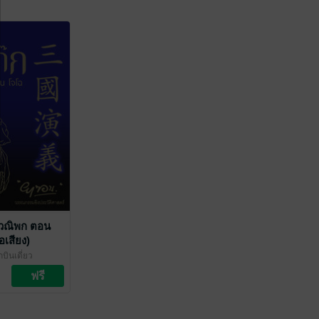
บวณิพก ตอน
อเสียง)
บินเดี่ยว
ป