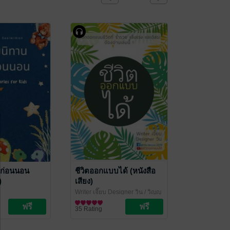
งก่อนนอน
ชีวิตออกแบบได้ (หนังสือ
)
เสียง)
Writer เจี๊ยบ Designer วิน
/ วิญญู
วัย / นิทานภาพ
วานิชศิริโรจน์
พัฒนาตนเอง
35 Rating