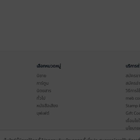
เลือกหมวดหมู่
บริการช
นิยาย
สมัครขาย
การ์ตูน
สมัครอ่
นิตยสาร
วิธีการใ
ทั่วไป
meb co
หนังสือเสียง
Stamp ค
บุฟเฟต์
Gift Co
เงื่อนไข
นโยบายค
แผนผังเ