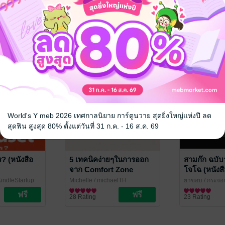
World's Y meb 2026 เทศกาลนิยาย การ์ตูนวาย สุดยิ่งใหญ่แห่งปี ลด
สุดฟิน สูงสุด 80% ตั้งแต่วันที่ 31 ก.ค. - 16 ส.ค. 69
? (หนังสือ
5 เทคนิคง่ายๆในการออก
สามก๊ก ฉบั
จาก Comfort Zone
โจโฉ (หนังสื
(หนังสือเสียง)
KindleStartup
Michelle
/ michaelTH
ยาขอบ
/ กระจอก
พัฒนาตนเอง
วรรณกรรมทั่วไ
28 Rating
23 Rating