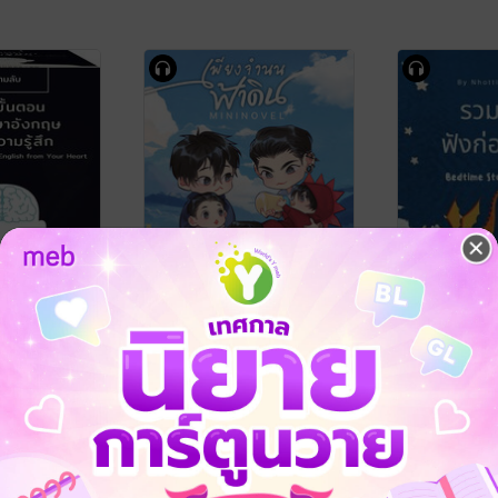
ดภาษาอังกฤษ
Mini Novel เพียงจำนนฟ้า
รวมนิทานฟั
 10 Steps to
ดิน (หนังสือเสียง)
(หนังสือเสียง
sh from
นุ NU
/ นุ
นทธี ศศิวิมล
นังสือเสียง)
BeeOrderband
นิยายวาย Boy Love / Yaoi
หนังสือเด็กปฐม
66 Rating
76 Rating