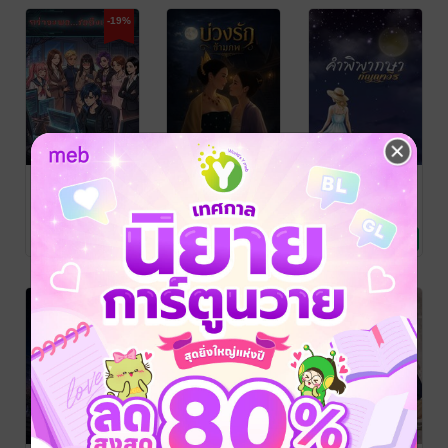
-19%
กว่าจะพอ...รอ
บ่วงรักข้ามภพ
คำพิพากษา
ถึงเมื่อไหร่
กัญญาวีร์
กิตติภา
นิยาย Girl
นาราภา
/
หญิงชรา
/ ธีระนันท์
Love/Yuri
GOODLIVESRICHDAY
นิยาย Girl
นิยาย Girl
No Rating
No Rating
2 Rating
Love/Yuri
Love/Yuri
-19%