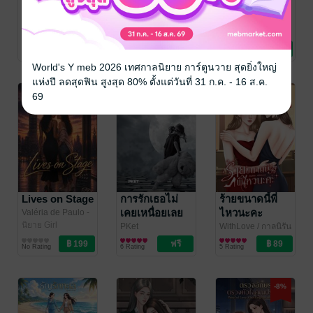
ดาวเกี้ยวดาว
ห้ามยุ่งกับเจซี
1872 From Me
To LadyAnn
ภูเขาน้อยๆ
นักรบแห่งความมืด
นิยาย Girl
นิยาย Girl
‘บันทึกของฉัน
พณสน์ชญศร
Love/Yuri
Love/Yuri
นิยาย Girl
ได้กล่าวถึงเลดี้
3 Rating
No Rating
No Rating
Love/Yuri
แอนน์’
World's Y meb 2026 เทศกาลนิยาย การ์ตูนวาย สุดยิ่งใหญ่
แห่งปี ลดสุดฟิน สูงสุด 80% ตั้งแต่วันที่ 31 ก.ค. - 16 ส.ค.
-40%
69
Lives on Stage
การรักเธอไม่
ร้ายขนาดนี้พี่
เคยเหนื่อยเลย
ไหวนะคะ
Valéria de Paulo -
วาเลเรีย เด เปาลู
นิยาย Girl
/
PKet
WithLove
/ กาลนิรัน
Valéria de Paulo
Love/Yuri
Fan Fiction แฟนฟิ
ดร์
นิยาย Girl
No Rating
6 Rating
5 Rating
(วาเลเรีย เด เปาโล)
คชั่น
Love/Yuri
-8%