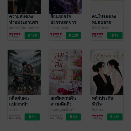
ความลับของ
ย้อนรอยรัก
คนโปรดของ
ท่านประธานซา
มังกรหยกขาว
หมอปลาย
โต้ เล่ม 2 (จบ)
ฟ้า(Girl love)
อักขรานิมิต
/ อักขรา
Citrus Berry
น้ำเต้าหวาน
วิจิตร
นิยาย Girl
นิยาย Girl
นิยาย Girl
4 Rating
2 Rating
3 Rating
Love/Yuri
Love/Yuri
Love/Yuri
กลิ่นฝนคน
ลมพัดหวนคืน
หลักประกัน
แปลกหน้า
ความคิดถึง
หัวใจ
นาราภา
/
คุณหนูช่อเอื้อง
/
กิตติภา
GOODLIVESRICHDAY
นิยาย Girl
กรุ่นไอรัก
นิยาย Girl
นิยาย Girl
No Rating
No Rating
2 Rating
Love/Yuri
Love/Yuri
Love/Yuri