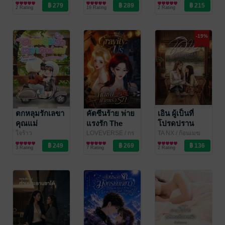
LOVER
นิยาย Girl
/
นิยาย Girl
ทน์ณจิต
นิยาย Girl
2 Rating
19 Rating
2 Rating
MyIntrovertSpace
Love/Yuri
Love/Yuri
Love/Yuri
-19%
ตกหลุมรักเลขา
คัตซีนร้าย พ่าย
เอิน ผู้เป็นที่
คุณแม่
แรงรัก The
โปรดปราน
Gravity of Us
ใจร้าว
LOVEVERSE
/ กร
TA NX
/ ก้อนเมฆ
นิยาย Girl
กวีร์
นิยาย Girl
ของพระอาทิตย์:)
นิยาย Girl
3 Rating
7 Rating
2 Rating
Love/Yuri
Love/Yuri
Love/Yuri