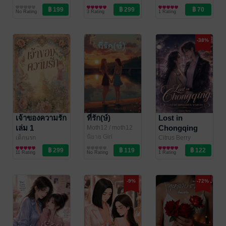
วาเลเรีย เด เปาลู
นิยาย Girl
/
นิยาย Girl
nidchanan
นิยาย Girl
No Rating
3 Rating
1 Rating
Valéria de Paulo
Love/Yuri
Love/Yuri
Love/Yuri
(วาเลเรีย เด เปาโล)
-38%
เจ้าของความรัก
ที่รัก(ษ์)
Lost in
เล่ม 1
Chongqing
Moth12
/ moth12
นิยาย Girl
กว่าม่านหมอก
เด็กนรก
Citrus Berry
Love/Yuri
นิยาย Girl
นิยาย Girl
จะจางหาย
11 Rating
No Rating
1 Rating
Love/Yuri
Love/Yuri
-9%
-72%