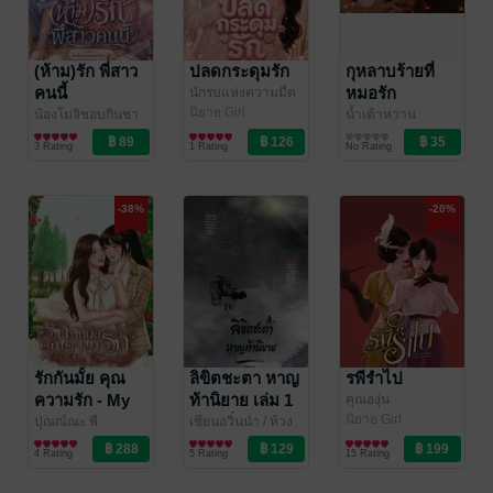
(ห้าม)รัก พี่สาว
ปลดกระดุมรัก
กุหลาบร้ายที่
คนนี้
หมอรัก
นักรบแห่งความมืด
นิยาย Girl
น้องโมจิชอบกินชา
น้ำเต้าหวาน
Love/Yuri
ไทย
นิยาย Girl
นิยาย Girl
3 Rating
1 Rating
No Rating
Love/Yuri
Love/Yuri
-38%
-20%
รักกันมั้ย คุณ
ลิขิตชะตา หาญ
รพีรำไป
ความรัก - My
ท้านิยาย เล่ม 1
คุณองุ่น
นิยาย Girl
Love, Again?
ปุณณ์ณะ พี.
เซียนอวิ๋นน๋า
/ ห้วง
Love/Yuri
นิยาย Girl
นิยายรักจีนโบราณ
4 Rating
5 Rating
15 Rating
Love/Yuri