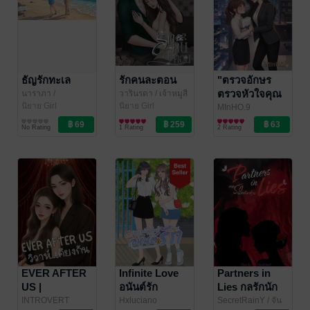
ธัญรักทะเล
รักคนละตอน
"ตรวจอักษร
ตรวจหัวใจคุณ
นาราภา
/
วารินรดา
/ เจ้าหมูสี
GOODLIVESRICHDAY
นิยาย Girl
น้ำเงิน
นิยาย Girl
ประธาน"|Proof
MInHO.9
Love/Yuri
Love/Yuri
นิยาย Girl
of Love:
No Rating
1 Rating
2 Rating
Love/Yuri
Checking the
Boss’s Heart
EVER AFTER
Infinite Love
Partners in
US |
อนันต์รัก
Lies กลรักนัก
วิวาห์...เคียงกัน
ต้มตุ๋น
INTROVERT
Hxluciano
SecretRainY
/ จัน