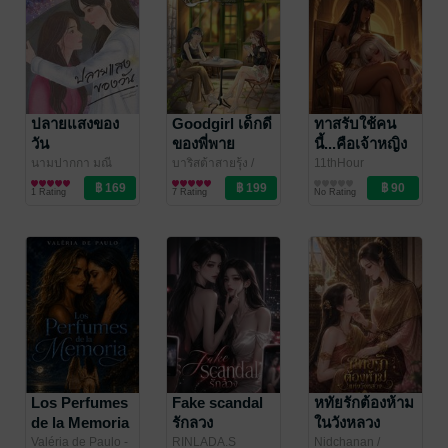
ปลายแสงของ
Goodgirl เด็กดี
ทาสรับใช้คน
วัน
ของพี่พาย
นี้...คือเจ้าหญิง
กบฏ
นามปากกา มณี
บาริสต้าสายรุ้ง
/
11thHour
จันทร์
นิยาย Girl
/ หัวหมึกจุ่มสี
rainbowbarista94
นิยาย Girl
นิยาย Girl
1 Rating
7 Rating
No Rating
ม่วง
Love/Yuri
Love/Yuri
Love/Yuri
Los Perfumes
Fake scandal
หทัยรักต้องห้าม
de la Memoria
รักลวง
ในวังหลวง
Valéria de Paulo -
RINLADA.S
Nidchanan
/