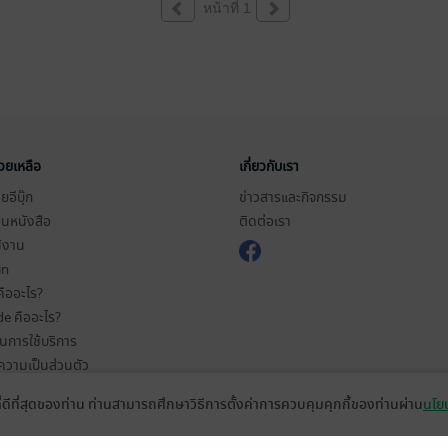
หน้าที่ 1
่วยเหลือ
เกี่ยวกับเรา
อีบุ๊ก
ข่าวสารและกิจกรรม
านหนังสือ
ติดต่อเรา
ช้งาน
in
ืออะไร?
de คืออะไร?
ในการใช้บริการ
วามเป็นส่วนตัว
ว็บไซต์
ที่ดีที่สุดของท่าน ท่านสามารถศึกษาวิธีการตั้งค่าการควบคุมคุกกี้ของท่านผ่าน
นโยบ