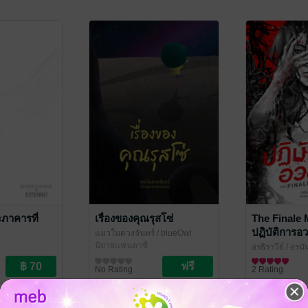
ะภาคารที่
เรื่องของคุณรุสโซ่
The Finale 
ปฏิบัติการอ
แมวในดวงจันทร์
/ blueOwl
นิยายแฟนตาซี
อรธิราวีย์
/ อรนั
ชน
นิยายแฟนตาซี
No Rating
2 Rating