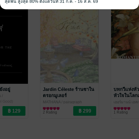
สุดฟิน สูงสุด 80% ตั้งแต่วันที่ 31 ก.ค. - 16 ส.ค. 69
ังอยู่
Jardin Céleste ร้านชาใน
บทกวีแห่งหั
ตรอกมูเลอร์
หัวใจในโลก
s
/
(Romantisc
el Good)
MATHANA
/ pairagraph
เฮอร์มานน์ เฮสเซ
วรรณกรรมทั่วไป
ปรีชาญาณ แป
บทกวี/กลอน
2 Rating
1 Rating