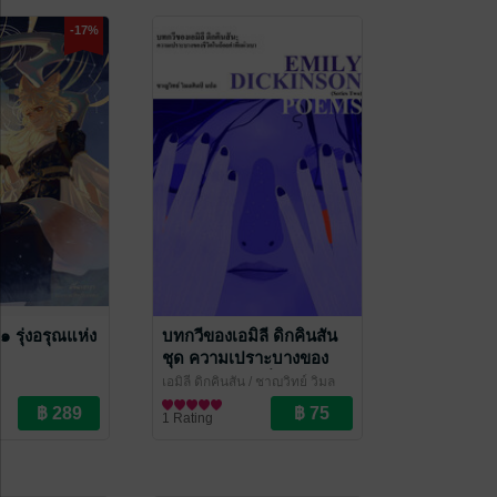
-17%
 ๑ รุ่งอรุณแห่ง
บทกวีของเอมิลี ดิกคินสัน
ชุด ความเปราะบางของ
ชีวิตในถ้อยคำที่แผ่วเบา
เอมิลี ดิกคินสัน / ชาญวิทย์ วิมล
(Poems, Series Two)
ศิลป์ แปล
บทกวี/กลอน
/ ไศเลนทร์
1 Rating