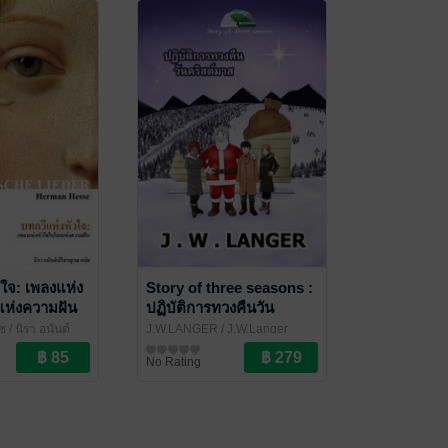
วใจ: เพลงแห่ง
Story of three seasons :
แห่งความฝัน
ปฏิบัติการทวงคืนวัน
he Lieder)
คริสต์มาส
 / นิรา อนันต์
J.W.LANGER
/ J.W.Langer
ล
/ ไศเลนทร์
วรรณกรรมเยาวชน
No Rating