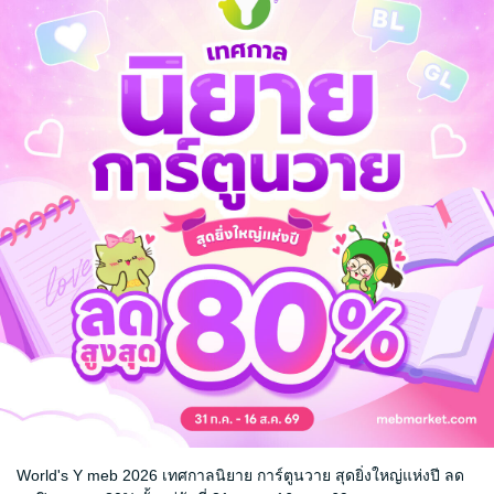
ความลับของ
ผักบุ้งของพ่อเขียว
ทีราเนีย เล่ม
ดวงดารา
ปันดาว เวฬาเบล
หนังสือเด็กปฐมวัย / นิทานภาพ
มัจฉาธารา
นิยายแฟนตาซี
3 Rating
3 Rating
World's Y meb 2026 เทศกาลนิยาย การ์ตูนวาย สุดยิ่งใหญ่แห่งปี ลด