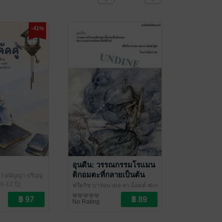
-41%
อุนดีน: วรรณกรรมโรแมน
ติกอมตะที่กลายเป็นต้น
ธ / อนัญญา ปริปุญ
แบบของวรรณกรรม
6-12 ปี)
มพ์กระต่ายน้อย
ฟรีดริช บารอน เดอ ลา ม็อตต์ ฟูเก
แฟนตาซีสมัยใหม่
/ รินทร์ พิพัฒน์ แปล
นิยายแฟนตาซี
/ ไศเลนทร์
No Rating
(Undine)