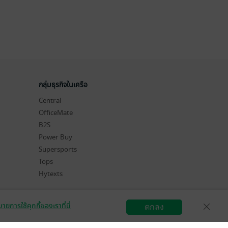
กลุ่มธุรกิจในเครือ
Central
OfficeMate
B2S
Power Buy
Supersports
Tops
Hytexts
ายการใช้คุกกี้ของเราที่นี่
ตกลง
สมัครขายอีบุ๊ก
วิธีการใช้งาน
ติดต่อเรา