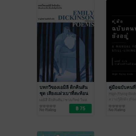
บทกวีของเอมิลี ดิกคินสัน
คู่มือฉบับคนที่ย
ชุด เสียงแผ่วเบาที่สะท้อน
High Flying Bird
ลึกที่สุดในหัวใจ (Poems,
HighFlyingBirds
ความรู้สึกดีๆ (Fe
เอมิลี ดิกคินสัน / ชาญวิทย์ วิมล
Third Series)
ศิลป์ แปล
บทกวี/กลอน
/ ไศเลนทร์
No Rating
No Rating