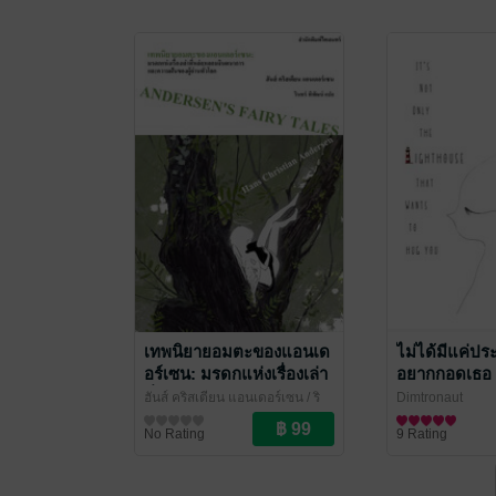
เทพนิยายอมตะของแอนเด
ไม่ได้มีแค่ปร
อร์เซน: มรดกแห่งเรื่องเล่า
อยากกอดเธอ
ที่หล่อหลอมจินตนาการ
ฮันส์ คริสเตียน แอนเดอร์เซน / ริ
Dimtronaut
และความฝันของผู้อ่านทั่ว
นทร์ พิพัฒน์ แปล
วรรณกรรมเยาวชน
/ ไศเลนทร์
วรรณกรรมเยาว
No Rating
9 Rating
โลก