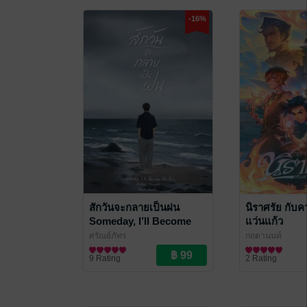
-16%
สักวันจะกลายเป็นฝน
นิราศรัย กับ
Someday, I’ll Become
แว่นแก้ว
the Rain
ศรัณย์ภัทร
กฤตานนท์
วรรณกรรมเยาวชน
นิยายแฟนตาซี
9 Rating
2 Rating