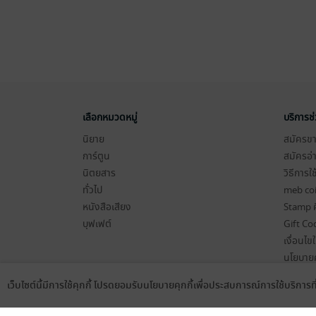
เลือกหมวดหมู่
บริการช
นิยาย
สมัครขาย
การ์ตูน
สมัครอ่
นิตยสาร
วิธีการใ
ทั่วไป
meb co
หนังสือเสียง
Stamp ค
บุฟเฟต์
Gift Co
เงื่อนไข
นโยบายค
แผนผังเ
เว็บไซต์นี้มีการใช้คุกกี้ โปรดยอมรับนโยบายคุกกี้เพื่อประสบการณ์การใช้บริการ
Language
ดาวน์โหลดแอป