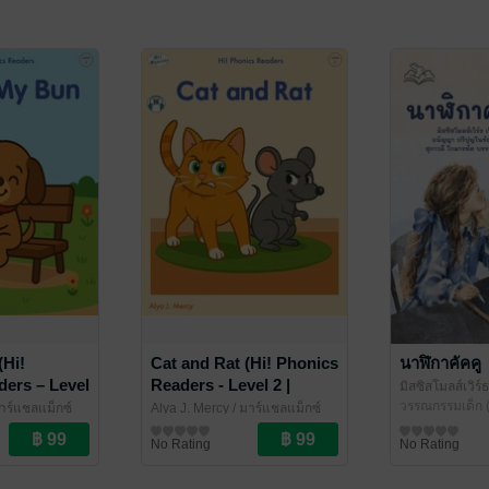
(Hi!
Cat and Rat (Hi! Phonics
นาฬิกาคัคคู
ers – Level
Readers - Level 2 |
มิสซิสโมลส์เวิร์
 QR Code
Includes QR Code
โนชัย
วรรณกรรมเด็ก (
/ สำนักพิ
าร์แชลแม็กซ์
Alya J. Mercy
/ มาร์แชลแม็กซ์
Audio)
12 ปี)
วรรณกรรมเด็ก (6-12 ปี)
No Rating
No Rating