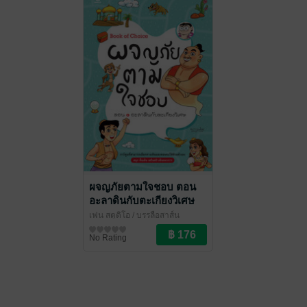
ผจญภัยตามใจชอบ ตอน
อะลาดินกับตะเกียงวิเศษ
เฟน สตูดิโอ
/ บรรลือสาส์น
การ์ตูนทั่วไป
No Rating