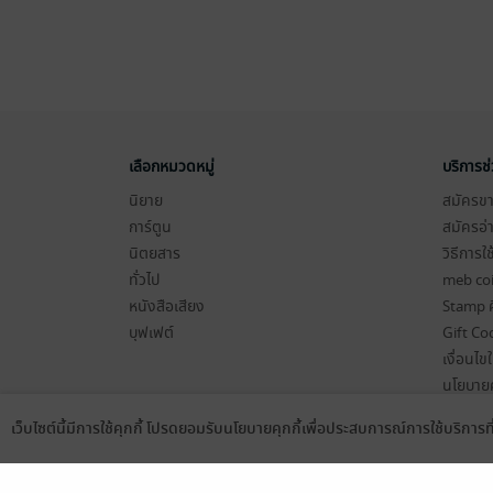
เลือกหมวดหมู่
บริการช
นิยาย
สมัครขาย
การ์ตูน
สมัครอ่
นิตยสาร
วิธีการใ
ทั่วไป
meb co
หนังสือเสียง
Stamp ค
บุฟเฟต์
Gift Co
เงื่อนไข
นโยบายค
แผนผังเ
เว็บไซต์นี้มีการใช้คุกกี้ โปรดยอมรับนโยบายคุกกี้เพื่อประสบการณ์การใช้บริการ
Language
ดาวน์โหลดแอป