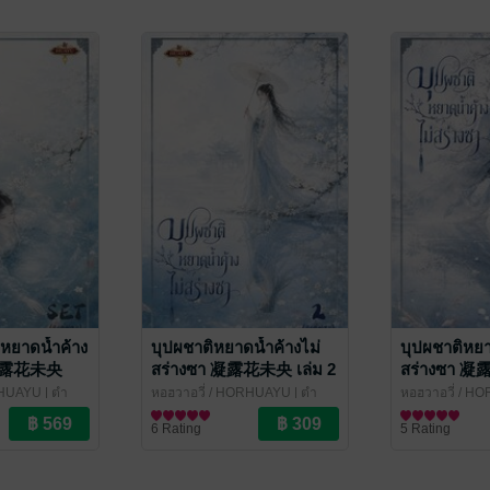
หยาดน้ำค้าง
บุปผชาติหยาดน้ำค้างไม่
บุปผชาติหยา
า 凝露花未央
สร่างซา 凝露花未央 เล่ม 2
สร่างซา 凝
(จบ)
HUAYU | ตำ
หอฮวาอวี่
/ HORHUAYU | ตำ
หอฮวาอวี่
/ HO
ณ
หนักฮวาอวี่
นิยายรักจีนโบราณ
หนักฮวาอวี่
นิยายรักจีนโบ
6 Rating
5 Rating