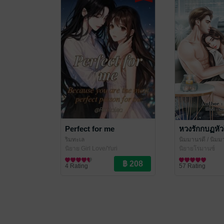
Perfect for me
หวงรักกบฏหัว
ริมทะเล
นิมมานรดี
/ นิมม
นิยาย Girl Love/Yuri
นิยายโรมานซ์
4 Rating
57 Rating