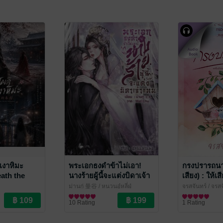
้เงาหิมะ
พระเอกธงดำข้าไม่เอา!
กรงปรารถนา 
ath the
นางร้ายผู้นี้จะแต่งบิดาเจ้า
เสียง) : ให้เ
ws) ภาค
แทน
น้อย_กัลชนา
ม่านกู่ 曼谷
/ หนวนอู๋หลี่ฝู่
จรสจันทร์
/ จรสจ
3 (จบ)
นิยายรักจีนโบราณ
นิยายโรมานซ์
10 Rating
1 Rating