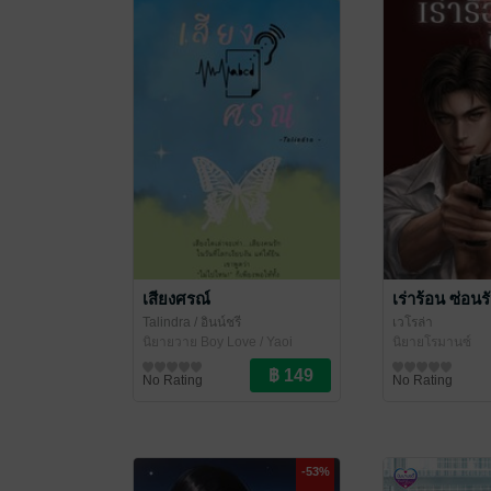
เสียงศรณ์
เร่าร้อน ซ่อนร
Talindra
/ อินน์ชรี
เวโรล่า
นิยายวาย Boy Love / Yaoi
นิยายโรมานซ์
No Rating
No Rating
-53%