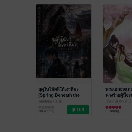
ฤดูใบไม้ผลิใต้เงาหิมะ
พระเอกธงแดงข
(Spring Beneath the
นางร้ายผู้นี้จ
Snow Shadows) ภาค
แทน
Teinlong
/ 天龙
ม่านกู่ 曼谷
/ หนวนอ
ปัจจุบัน เล่ม 2
นิยายรัก
นิยายรักจีนโบรา
No Rating
8 Rating