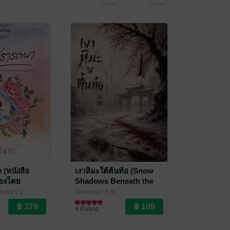
(หนังสือ
เงาหิมะใต้ต้นท้อ (Snow
สียงโดย
Shadows Beneath the
Peach Tree) ภาคอดีต เล่ม
ันทร์ V.2
Teinlong
/ 天龙
2
นิยายรักจีนโบราณ
4 Rating