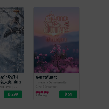
ดน้ำค้างไม่
ดั่งดาวดับแสง
露花未央 เล่ม 1
ม่านตุลา
/ Demeterwriter
นิยายชีวิต/ดรามา
RHUAYU | ตำ
ราณ
2 Rating