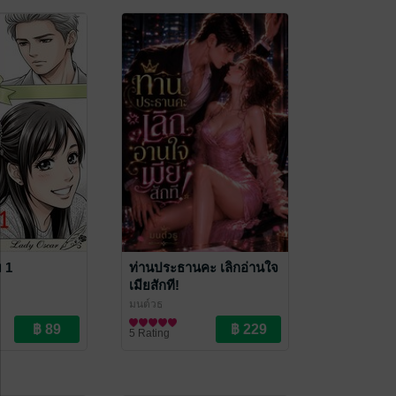
ม 1
ท่านประธานคะ เลิกอ่านใจ
เมียสักที!
มนต์วธู
นิยายโรมานซ์
5 Rating