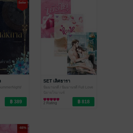
ล
SET เลิศธารา
SummerNight/
นิมมานรดี
/ นิมมานรดี Full Love
นซิ่วกงจู่/บุษย์น้ำ
นิยายโรมานซ์
2 Rating
-66%