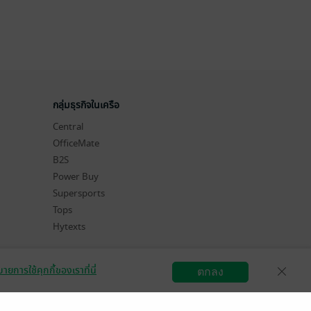
กลุ่มธุรกิจในเครือ
Central
OfficeMate
B2S
Power Buy
Supersports
Tops
Hytexts
ายการใช้คุกกี้ของเราที่นี่
ตกลง
สมัครขายอีบุ๊ก
วิธีการใช้งาน
ติดต่อเรา