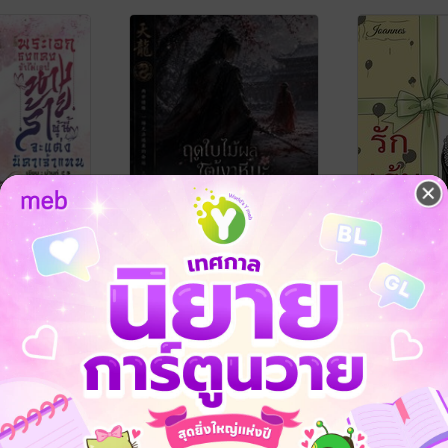
้าไม่เอา!
ฤดูใบไม้ผลิใต้เงาหิมะ
รักเร้นใจ เล่
ะแต่งบิดาเจ้า
(Spring Beneath the
กัลป์ปณัสม์
Snow Shadows) ภาค
นิยายรัก
ู๋หลี่ฝู่
Teinlong
/ 天龙
ปัจจุบัน เล่ม 1
ณ
นิยายรัก
No Rating
No Rating