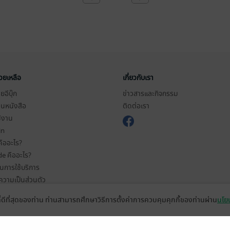
่วยเหลือ
เกี่ยวกับเรา
อีบุ๊ก
ข่าวสารและกิจกรรม
านหนังสือ
ติดต่อเรา
ช้งาน
in
ืออะไร?
de คืออะไร?
ในการใช้บริการ
วามเป็นส่วนตัว
ว็บไซต์
ที่ดีที่สุดของท่าน ท่านสามารถศึกษาวิธีการตั้งค่าการควบคุมคุกกี้ของท่านผ่าน
นโยบ