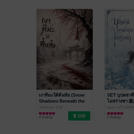
เงาหิมะใต้ต้นท้อ (Snow
SET บุปผชาติ
Shadows Beneath the
ไม่สร่างซ
Peach Tree) ภาคอดีต เล่ม
เล่ม 1-2 (จบ)
Teinlong
/ 天龙
หอฮวาอวี่
/ HOR
1
นิยายรักจีนโบราณ
หนักฮวาอวี่
นิยายรักจีนโบรา
4 Rating
5 Rating