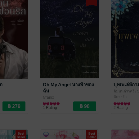
ัก
Oh My Angel นางฟ้าของ
บุพเพเล่ห์กา
ฉัน
คิมหันต์ราตรี
/ 
คิมหันต์ราตรี/ต้ว
นิยายรัก
fyranix
เพชร
นิยาย Girl Love/Yuri
1 Rating
2 Rating