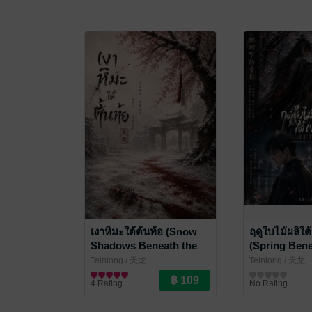
เงาหิมะใต้ต้นท้อ (Snow
ฤดูใบไม้ผลิใต
Shadows Beneath the
(Spring Bene
Peach Tree) ภาคอดีต เล่ม
Snow Shado
Teinlong
/ 天龙
Teinlong
/ 天龙
3 (จบ)
ปัจจุบัน เล่ม 
นิยายรักจีนโบราณ
นิยายรัก
4 Rating
No Rating