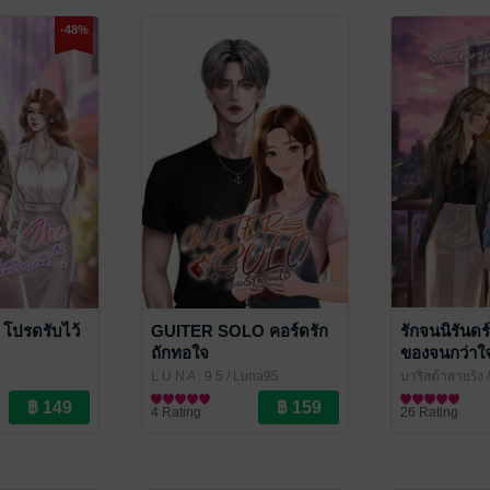
-48%
โปรดรับไว้
GUITER SOLO คอร์ดรัก
รักจนนิรันดร์
ถักทอใจ
ของจนกว่าใจ
L U N A . 9 5
/ Luna95
บาริสต้าสายรุ้ง
/
uri
นิยายรักวัยรุ่น
rainbowbarist
นิยาย Girl Love
4 Rating
26 Rating