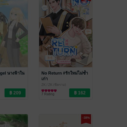
gel นางฟ้าใน
No Return #รักใหม่ไม่ซ้ำ
เก่า
ZK
/ ZK (ซีคราม)
/Yuri
นิยายวาย Boy Love / Yaoi
7 Rating
-38%