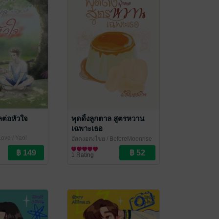
ลต่อหัวใจ
พุดดิ้งลูกตาล สูตรหวาน
เฉพาะเธอ
ove / Yaoi
อัสดงอสงไขย
/ BeforeMoonrise
นิยายวาย Boy Love / Yaoi
1 Rating