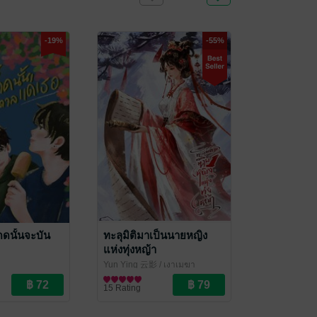
-19%
-55%
ดดนั้นจะบัน
ทะลุมิติมาเป็นนายหญิง
แห่งทุ่งหญ้า
Yun Ying 云影
/ เงาเมฆา
ove / Yaoi
นิยายรักจีนโบราณ
15 Rating