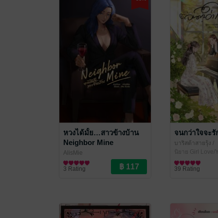
หวงได้มั้ย…สาวข้างบ้าน
จนกว่าใจจะรั
Neighbor Mine
บาริสต้าสายรุ้ง
/
rainbowbarista9
นิยาย Girl Love/Y
AlisMie
นิยาย Girl Love/Yuri
3 Rating
39 Rating