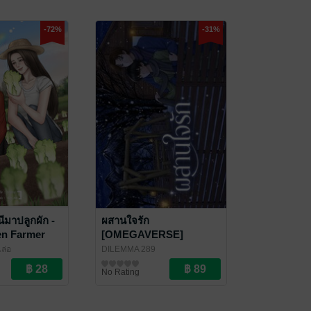
-72%
-31%
ีมาปลูกผัก -
ผสานใจรัก
en Farmer
[OMEGAVERSE]
เล่อ
DILEMMA 289
/Yuri
นิยายวาย Boy Love / Yaoi
No Rating