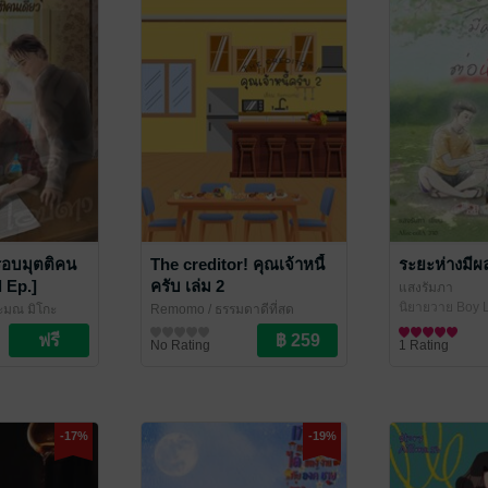
รอบมุตติคน
The creditor! คุณเจ้าหนี้
ระยะห่างมีผ
l Ep.]
ครับ เล่ม 2
แสงรัมภา
นิยายวาย Boy L
ะมุณ มิโกะ
Remomo
/ ธรรมดาดีที่สุด
ve / Yaoi
[ThamDTS]
นิยายวาย Boy Love / Yaoi
No Rating
1 Rating
-17%
-19%