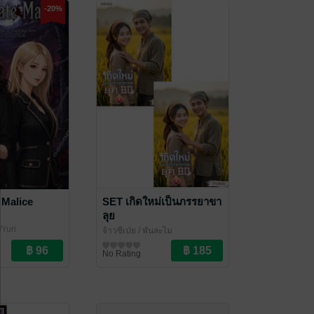
-20%
 Malice
SET เกิดใหม่เป็นภรรยาขา
ลุย
/Yuri
จ้าวซีเป่ย
/ พันละไม
นิยายรักจีนโบราณ
No Rating