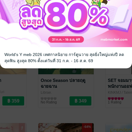
World's Y meb 2026 เทศกาลนิยาย การ์ตูนวาย สุดยิ่งใหญ่แห่งปี ลด
สุดฟิน สูงสุด 80% ตั้งแต่วันที่ 31 ก.ค. - 16 ส.ค. 69
ก
Once Season ปลายฤดู
SET จอมมาร
ฉายฉาน
พนักงานออฟฟ
2+SPE (จบ)
4
uri
Librae.
KINKMJ
/ Tale
นิยายวาย Boy Love / Yaoi
นิยายแฟนตาซี
No Rating
1 Rating
-64%