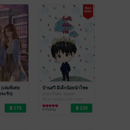
 (เล่มพิเศษ
บ้านสวี มีเด็กน้อยนำโชค
จะรัก)
ปากกาในมือ
/ Kiyomi
นิยายวาย Boy Love / Yaoi
a94
/Yuri
8 Rating