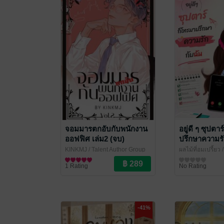
จอมมารตกอับกับพนักงาน
อยู่ดี ๆ ซุปตา
ออฟฟิศ เล่ม2 (จบ)
ปรึกษาความรัก
1
KINKMJ
/ Talent Author Group
ผลไม้ที่อมเปรี้ยว
/
นิยายแฟนตาซี
นิยายรัก
1 Rating
No Rating
-41%