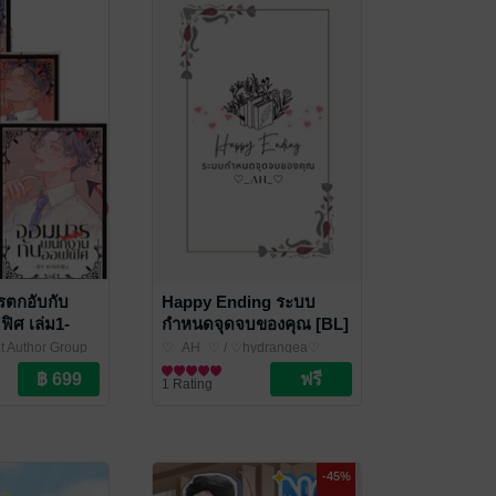
ตกอับกับ
Happy Ending ระบบ
ิศ เล่ม1-
กำหนดจุดจบของคุณ [BL]
เล่ม 1
nt Author Group
♡_AH_♡
/ ♡hydrangea♡
นิยายวาย Boy Love / Yaoi
1 Rating
-45%