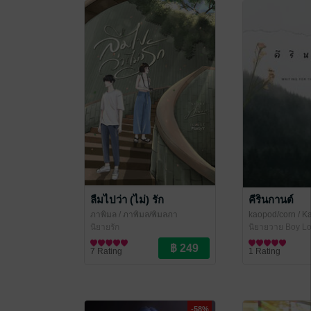
ลืมไปว่า (ไม่) รัก
คีรินกานต์
ภาพิมล
/ ภาพิมล/พิมลภา
kaopod/corn
/ K
นิยายรัก
นิยายวาย Boy Lo
7 Rating
1 Rating
-58%