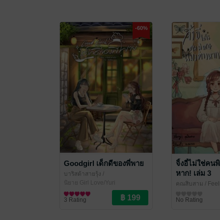
-60%
Goodgirl เด็กดีของพี่พาย
จิ้งอี๋ไม่ใช่ค
หาก! เล่ม 3
บาริสต้าสายรุ้ง
/
rainbowbarista94
นิยาย Girl Love/Yuri
คุณสิบสาม
/ Fee
นิยายแฟนตาซี
3 Rating
No Rating