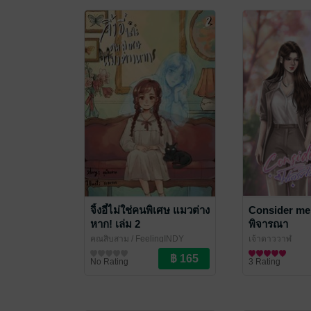
จิ้งอี๋ไม่ใช่คนพิเศษ แมวต่าง
Consider me 
หาก! เล่ม 2
พิจารณา
คุณสิบสาม
/ FeelingINDY
เจ้าดาววาฬ
นิยายแฟนตาซี
นิยาย Girl Love/Y
No Rating
3 Rating