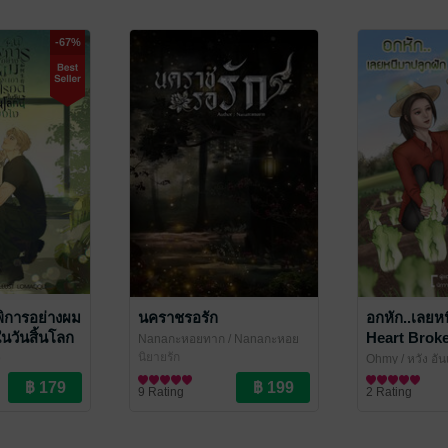
-67%
ารอย่างผม
นคราชรอรัก
อกหัก..เลยหน
นวันสิ้นโลก
Heart Brok
Nanaกะหอยทาก
/ Nanaกะหอย
ทาก / NaSnail
นิยายรัก
9
Ohmy / หวัง อัน
ve / Yaoi
นิยาย Girl Love
9 Rating
2 Rating