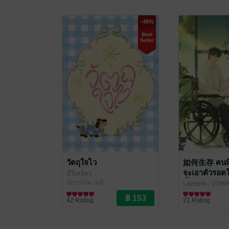
-48%
วัตถุใจไว
如何生存 คนพิก
จะเอาตัวรอดใ
บีวีเหมียว
นี้ยังไง
นิยายโรมานซ์
Lazepiie
/ 1096
นิยายวาย Boy Lo
42 Rating
21 Rating