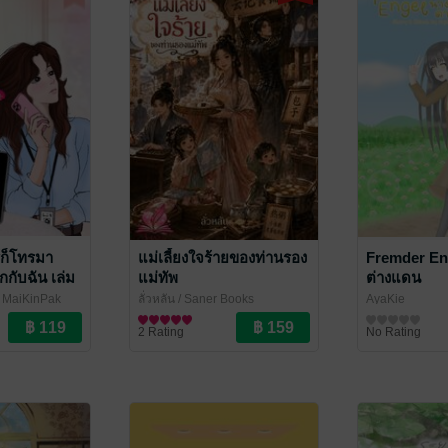
ร์ก็โทรมา
แม่เลี้ยงใจร้ายของท่านรอง
Fremder En
กับฉัน เล่ม
แม่ทัพ
ต่างแดน
 MaiKinPak
ลั่วหลัน
/ Saner Books
AyaKie
นิยายรักจีนโบราณ
นิยาย Girl Love
2 Rating
No Rating