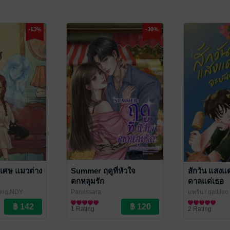
-13%
-39%
นพิเศษ แมวต่าง
Summer ฤดูที่หัวใจ
สักวัน แสงแ
ตกหลุมรัก
ดาลแด่เธอ
lingINDY
Panrissara
แพรัน
/ gailileo
นิยายโรมานซ์
นิยายวาย Boy L
1 Rating
2 Rating