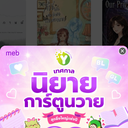
จิ้งอี๋ไม่ใช่คนพิเศษ แมวต่าง
Our Private
หาก! เล่ม 1
aopod
Ms. Lin
ve / Yaoi
นิยาย Girl Love
คุณสิบสาม
/ FeelingINDY
นิยายแฟนตาซี
No Rating
1 Rating