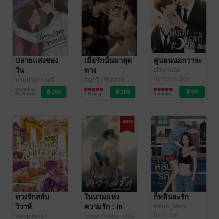
ปลายแสงของ
เมื่อรักนั้นมาสุด
คู่นอนนอกวาระ
วัน
ทาง
LittleYuzu
นิยายวาย Boy
นามปากกา มณี
กัญกวี
/ รัฐติกาล
Love / Yaoi
จันทร์
นิยาย Girl
/ หัวหมึกจุ่มสี
นิยายรัก
No Rating
2 Rating
5 Rating
ม่วง
Love/Yuri
-40%
ทวงรักสลับ
ในนามแห่ง
ก็หลินจะรัก
วิวาห์
ความรัก : In
Pillow_Mark
นิยาย Girl
the name of
Vampirena
/
Towei
/ Hana_Plus