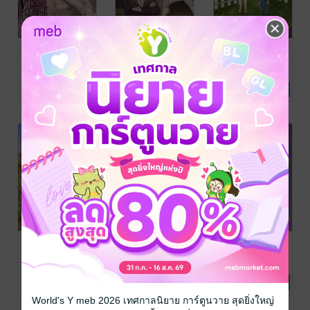
องค์หญิงเช่นข้า
บอส 'ตัวนุ่ม' อุ้ม
ทิวทัศน์รักคุณ
ท่านองครักษ์ไม่
ง่าย - MY ICE
.mintae
นิยาย Girl
ต้องมารับผิด
QUEEN
มู่ลี่ดาหลา
Ohmy / หวัง อันเล่อ
Love/Yuri
นิยายรักจีนโบราณ
นิยาย Girl
ชอบ
No Rating
1 Rating
3 Rating
Love/Yuri
พันธะรักน้ำตา
ต้องห้ามรักพี่
Last Minute รัก
หยดสุดท้าย
ชายเพื่อน
(ไม่) ด่วน ขบวน
สุดท้าย
Nuan4545
Endless love
/
อัคริมา อันตา
/ อัคริ
นิยายโรมานซ์
Early morning
นิยายโรมานซ์
มากันตา
นิยายรัก
No Rating
2 Rating
1 Rating
World's Y meb 2026 เทศกาลนิยาย การ์ตูนวาย สุดยิ่งใหญ่