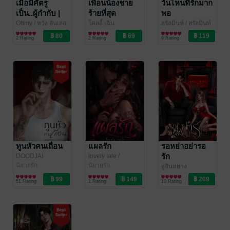
เมื่อมีศัตรู
เพื่อนน้องชาย
วันไหนที่รักมาก
เป็น..ผู้กำกับ |
ร้ายที่สุด
พอ
BAD BITCH
Ohmy / หวัง อันเล่อ
โคลอี้ เฉิน
สรัลมินท์
/ สรัลมินท์
นิยาย Girl
นิยายโรมานซ์
(ลัลล์นรา)
นิยายชีวิต/ดรามา
DIRECTOR
2 Rating
2 Rating
9 Rating
Love/Yuri
ทูนหัวคนเถื่อน
แผลรัก
รอหย่าอย่ารอ
รัก
DOODJAI
lovely tale
/
นิยายรัก
Lovelytale
นิยายรัก
อู่จินหยาง
นิยายรัก
51 Rating
1 Rating
10 Rating