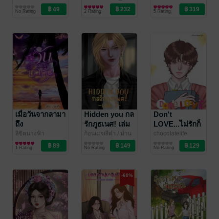
Love/Yuri
Ravenica
นิยายรัก
นิยายวาย Boy
love เล่ม 1
No Rating
2 Rating
5 Rating
Love / Yaoi
เมื่อวันจากลามา
Hidden you กล
Don't
ถึง
รักภูธเนศ! เล่ม
LOVE...ไม่รักก็
1
ช่างแม่ง!!!
ลิขิตนางฟ้า
ก้อนเมฆสีดำ
/ ม่าน
chocolatelife
นิยายชีวิต/ดรามา
รัตติกาล
นิยายวาย Boy
นิยายวาย Boy
1 Rating
No Rating
No Rating
Love / Yaoi
Love / Yaoi
-60%