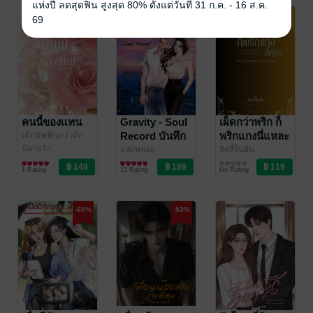
แห่งปี ลดสุดฟิน สูงสุด 80% ตั้งแต่วันที่ 31 ก.ค. - 16 ส.ค.
-24%
69
คนนี้ของแทน
Gravity - Soul
เผ็ดกว่าพริก ก็
Record บันทึก
พริกแกงนี่แหละ
เค้กมัฟฟิ่นn
/ เค้ก
มัฟฟิ่น
นิยายรัก
วงโคจรของ
แสงพลอย
ลิลลี่ในฝัน
นิยายรัก
นิยายรัก
หัวใจ
1 Rating
15 Rating
No Rating
-60%
-53%