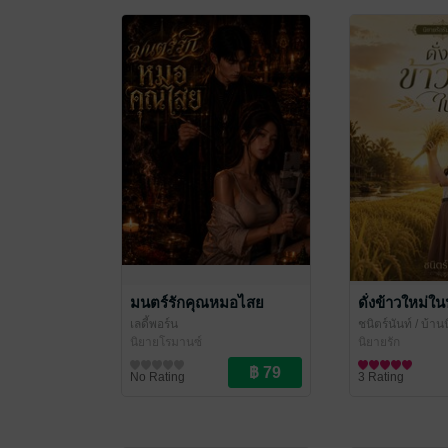
มนตร์รักคุณหมอไสย
ดั่งข้าวใหม่ใ
เลดี้พอร์น
ชนิตร์นันท์
/ บ้าน
นิยายโรมานซ์
จำปาลาว
นิยายรัก
No Rating
3 Rating