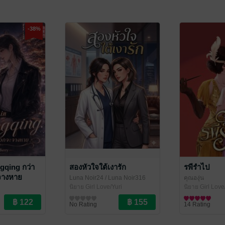
-38%
gqing กว่า
สองหัวใจใต้เงารัก
รพีรำไป
จางหาย
Luna Noir24
/ Luna Noir316
คุณองุ่น
นิยาย Girl Love/Yuri
นิยาย Girl Love
uri
No Rating
14 Rating