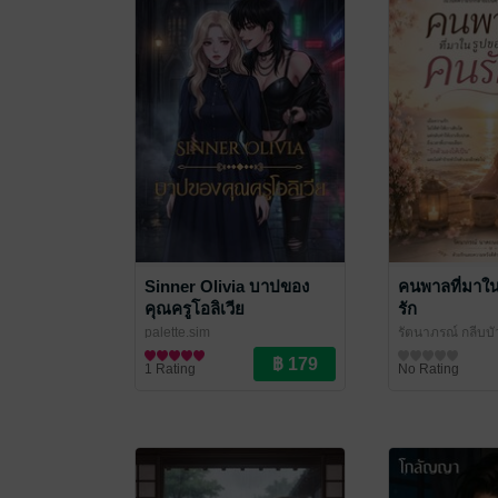
Sinner Olivia บาปของ
คนพาลที่มาใ
คุณครูโอลิเวีย
รัก
palette.sim
รัตนาภรณ์ กลีบบั
นิยาย Girl Love/Yuri
จิตวิทยา
1 Rating
No Rating