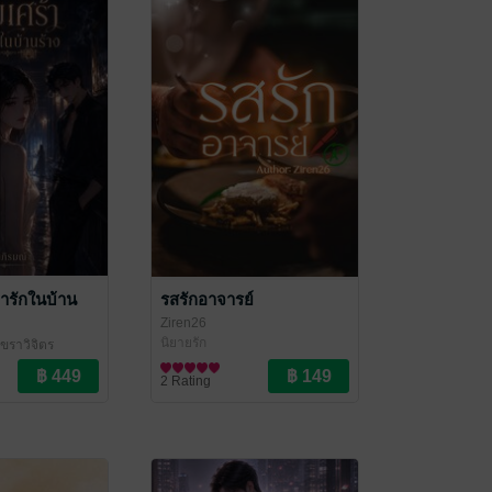
งารักในบ้าน
รสรักอาจารย์
Ziren26
นิยายรัก
กขราวิจิตร
2 Rating