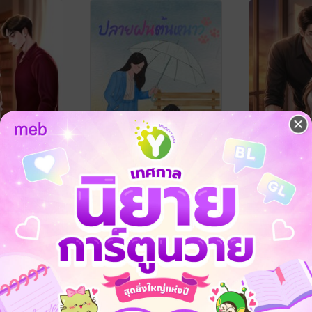
าญารามสูร
ปลายฝน...ต้นหนาว
เมียเด็กของ
นามปากกา มณีจันทร์
/ หัวหมึกจุ่ม
พิมสวัสดิ์
/ ศูนย
สีม่วง
นิยาย Girl Love/Yuri
นิยายโรมานซ์
14 Rating
2 Rating