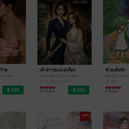
ร้าย
เจ้าสาวของแม่เลี้ยง
ข้ามเส้นรัก
า Infinity
อักขรานิมิต
/ อักขราวิจิตร
INLIGHT STAR
า
นิยาย Girl Love/Yuri
นิยายรัก
10 Rating
2 Rating
-56%