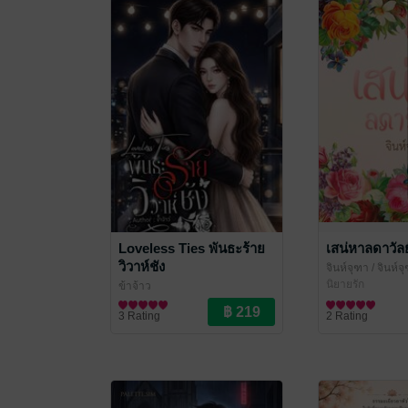
Loveless Ties พันธะร้าย
เสน่หาลดาวัลย
วิวาห์ชัง
จินห์จุฑา
/ จินห์
นิยายรัก
ข้าจ้าว
นิยายรัก
3 Rating
2 Rating