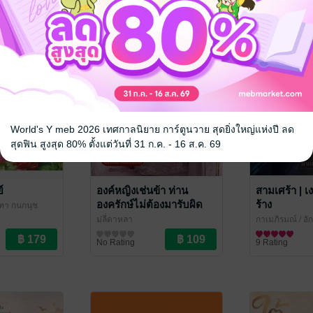
World's Y meb 2026 เทศกาลนิยาย การ์ตูนวาย สุดยิ่งใหญ่แห่งปี ลด
สุดฟิน สูงสุด 80% ตั้งแต่วันที่ 31 ก.ค. - 16 ส.ค. 69
์
องค์หญิงเช่นข้า ท่าน
สามเศร้า | เ
องครักษ์ไม่ต้องมารับผิด
ร้าง
จุฑา กนกนุช
ชอบ
มู่ลี่ดาหลา
กาเมภิรมณ์
/ อั
นิยายรักจีนโบราณ
นิยายโรมานซ์
No Rating
9 Rating