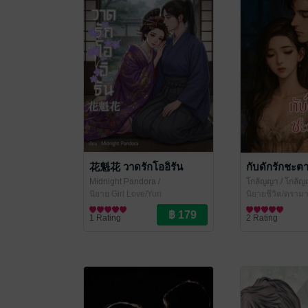
花魁花 วาดรักโออิรัน
กับดักรักชะตา
Midnight Pandora
/
โกลัญญา
/ โกลัญญ
BLACK2AMCAT
นิยาย Girl Love/Yuri
Dream
นิยายชีวิต/ดราม
1 Rating
2 Rating