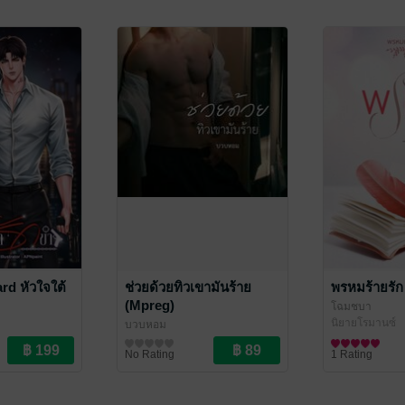
d หัวใจใต้
ช่วยด้วยทิวเขามันร้าย
พรหมร้ายรัก
(Mpreg)
โฉมชบา
นิยายโรมานซ์
บวบหอม
นิยายวาย Boy Love / Yaoi
No Rating
1 Rating