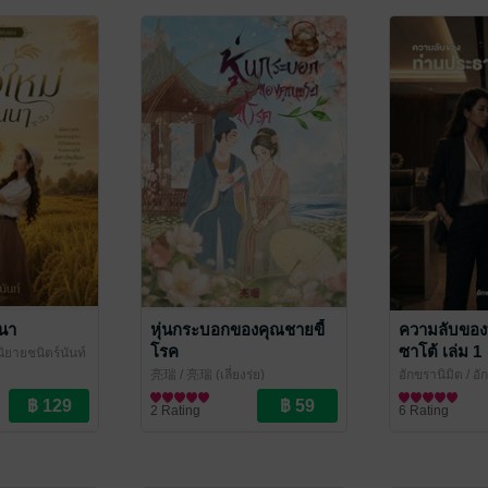
นนา
หุ่นกระบอกของคุณชายขี้
ความลับของ
โรค
ซาโต้ เล่ม 1
นิยายชนิตร์นันท์
亮瑞
/ 亮瑞 (เลี่ยงรุ่ย)
อักขรานิมิต
/ อั
นิยายรักจีนโบราณ
นิยาย Girl Love
2 Rating
6 Rating