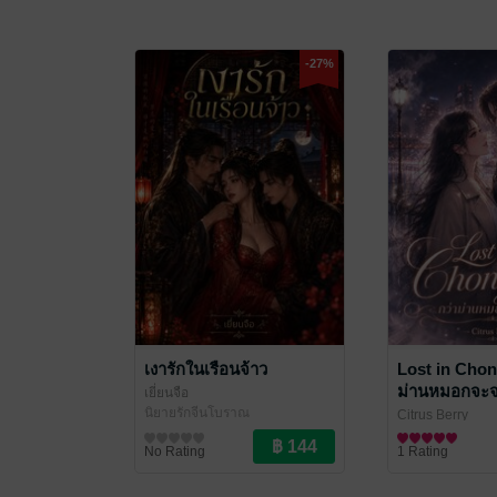
-27%
เงารักในเรือนจ้าว
Lost in Chon
ม่านหมอกจะ
เยี่ยนจือ
นิยายรักจีนโบราณ
Citrus Berry
นิยาย Girl Love/Y
No Rating
1 Rating