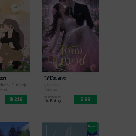
ังงา
ใต้บึงบงกช
ันทร์
/ หัวหมึกจุ่ม
gxnselene
/Yuri
นิยายรัก
No Rating