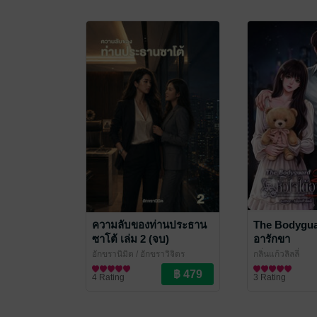
ความลับของท่านประธาน
The Bodyguar
ซาโต้ เล่ม 2 (จบ)
อารักขา
อักขรานิมิต
/ อักขราวิจิตร
กลิ่นแก้วลิลลี่
นิยาย Girl Love/Yuri
นิยายรัก
4 Rating
3 Rating