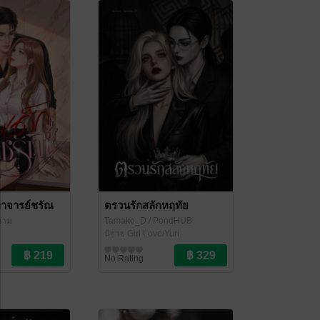
อาจารย์ชรัณ
ตรวนรักสลักหฤทัย
์ยาม
Tamako_D
/ PondHUB
นิยาย Girl Love/Yuri
No Rating