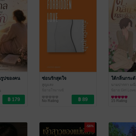
นรูปของคน
ซ่อนรักสุดใจ
ใต้กลิ่นกระด
สูญแสง
นามปากกา มณีจ
นิยายโรมานซ์
สีม่วง
นิยาย Girl Love
ว
No Rating
15 Rating
-56%