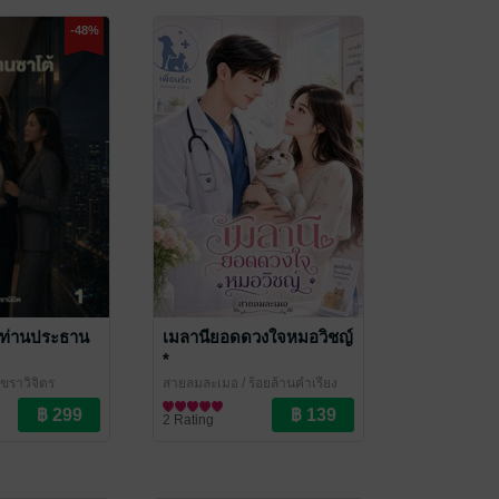
-48%
ท่านประธาน
เมลานียอดดวงใจหมอวิชญ์
*
กขราวิจิตร
สายลมละเมอ
/ ร้อยล้านคำเรียง
/Yuri
พิมพ์
นิยายชีวิต/ดรามา
2 Rating