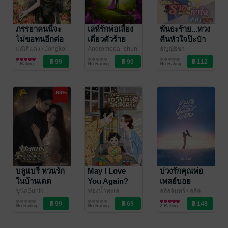
ภรรยาคนนี้จะ
เล่ห์รักพ่อเลี้ยง
พันธะร้าย...ทวง
ไม่ขอทนอีกต่อ
เดี่ยวตัวร้าย
คืนหัวใจป๊ะป๋า
ไป
จอมเจ้าเล่ห์
มณีสีแดง
/ Jongkol
Andromeda_shun
ธัญญ์ธิชา
นิยายรักจีนโบราณ
/
นิยายโรมานซ์
นิยายวาย Boy
1 Rating
No Rating
No Rating
Andromeda_shun/
Love / Yaoi
ลลินมันตรา
-66%
บลูแบรี่ หวนรัก
May I Love
บ่วงรักคุณพ่อ
ในบ้านเดต
You Again?
เพลย์บอย
(Blueberry
...ขอรักเธออีก
ซูนิกSunik
ฟองน้ำทะเล
ลลิลจันทร์
/ ลลิล
นิยายชีวิต/ดรามา
นิยายรัก
จันทรา
นิยายรัก
Home)
สักครั้ง
No Rating
No Rating
2 Rating