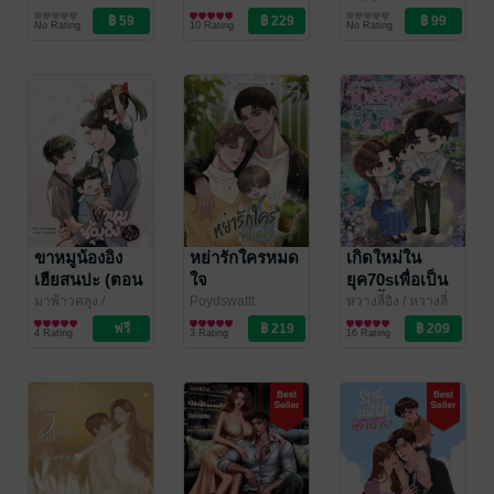
Safety Coach
Good)
นิยายรัก
วี่"
นิยายตลก
CEO]
No Rating
10 Rating
No Rating
ขาหมูน้องอิง
หย่ารักใครหมด
เกิดใหม่ใน
เฮียสนปะ (ตอน
ใจ
ยุค70sเพื่อเป็น
พิเศษ:เสียเงิน
แม่เลี้ยงคนสวย
มาพ้าวคลุง
/
Poydswattt
หวางลี่อิง
/ หวางลี่
Mapraokun
นิยายวาย Boy
นิยายวาย Boy
อิง 24
นิยายรักจีนโบราณ
แต่ไม่เสียใจ)
ที่สามีหล่อเล่ม 1
4 Rating
3 Rating
16 Rating
Love / Yaoi
Love / Yaoi