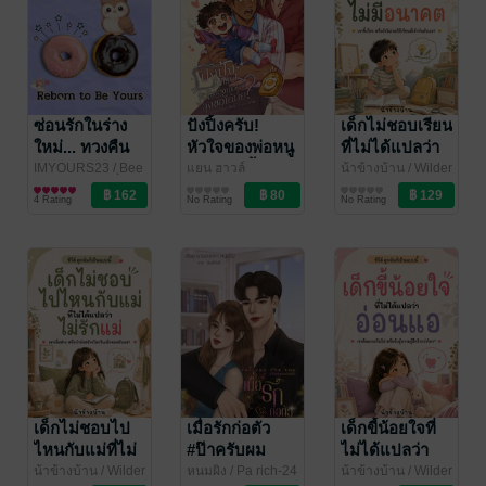
ซ่อนรักในร่าง
ปังปิ้งครับ!
เด็กไม่ชอบเรียน
ใหม่... ทวงคืน
หัวใจของพ่อหนู
ที่ไม่ได้แปลว่า
หัวใจเจ้านกฮูก
ลุงขอได้มั้ย
ไม่มีอนาคต
IMYOURS23
/ ฺBee
แยน ฮาวล์
น้าข้างบ้าน
/ Wilder
Happy Publishing
นิยาย Girl
นิยายวาย Boy
Chase
จิตวิทยา
4 Rating
No Rating
No Rating
Love/Yuri
Love / Yaoi
เด็กไม่ชอบไป
เมื่อรักก่อตัว
เด็กขี้น้อยใจที่
ไหนกับแม่ที่ไม่
#ป๊าครับผม
ไม่ได้แปลว่า
ได้แปลว่าไม่รัก
อยากมีม๊า
อ่อนแอ
น้าข้างบ้าน
/ Wilder
หนมผิง
/ Pa rich-24
น้าข้างบ้าน
/ Wilder