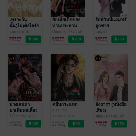
เพราะวัน
ยัยเมียเด็กของ
รักพี่วันนี้แถมฟรี
นั้น(ไม่)ตั้งใจรัก
ท่านประธาน
ลูกชาย
[Dear My
อุ่นแสงตะวัน
Queenie P.
/ ควีนนี่
เมญาณี
นิยายรัก
นิยายรัก
นิยายรัก
CEO]
5 Rating
27 Rating
21 Rating
บ่วงเสน่หา
คลื่นกระแทก
อิงธารา (หนังสือ
มาเฟียพ่อเลี้ยง
เสียง)
K.sgump
นิยายวาย Boy
เดี่ยว (หนังสือ
กิ่งการเวก
/ เพียง
sitha
/ ศิรวัชมนตรี
Love / Yaoi
พิมพ์พราว
นิยายโรมานซ์
นิยายรัก
เสียง)
No Rating
No Rating
7 Rating