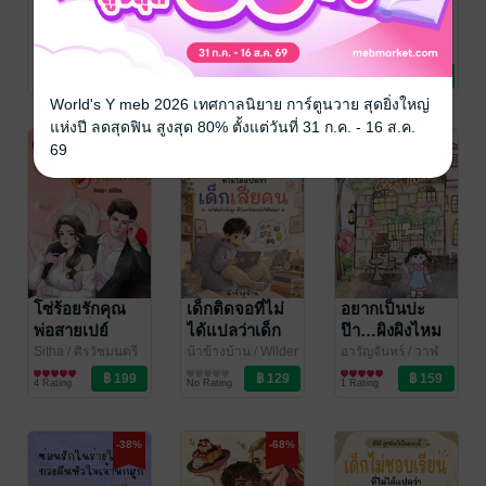
เด็กเรียนดี ที่ไม่
หม่ามี๊ยอมให้ปะ
เด็กพูดเก่ง ถาม
ได้แปลว่าไม่
ป๊าจีบหน่อยนะ
เก่ง ที่ไม่ได้แปล
ต้องการความ
(omegaverse)
ว่าน่ารำคาญ
น้าข้างบ้าน
/ Wilder
สามล้านปีแสง
น้าข้างบ้าน
/ Wilder
Chase
จิตวิทยา
นิยายวาย Boy
Chase
จิตวิทยา
ช่วยเหลือ
No Rating
No Rating
No Rating
Love / Yaoi
World's Y meb 2026 เทศกาลนิยาย การ์ตูนวาย สุดยิ่งใหญ่
แห่งปี ลดสุดฟิน สูงสุด 80% ตั้งแต่วันที่ 31 ก.ค. - 16 ส.ค.
69
โซ่ร้อยรักคุณ
เด็กติดจอที่ไม่
อยากเป็นปะ
พ่อสายเปย์
ได้แปลว่าเด็ก
ป๊า…ผิงผิงไหม
(หนังสือเสียง)
เสียคน
คะ ?
Sitha
/ ศิรวัชมนตรี
น้าข้างบ้าน
/ Wilder
อารัญจันทร์
/ วาฬ
นิยายโรมานซ์
Chase
จิตวิทยา
สีน้ำเงินใต้ทะเลลึก
นิยายโรมานซ์
4 Rating
No Rating
1 Rating
-38%
-68%