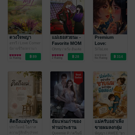
ดวงใจพญา
แม่เธอสวยนะ -
Premium
Favorite MOM
Love:
อรรวี
/ Love Corner
มุมรักนักเขียน
นิยายชีวิต/ดรามา
กรมธรรม์
Ohmy / หวัง อันเล่อ
SiTaLee
นิยาย Girl
นิยาย Girl
คุ้มครองหัวใจ
11 Rating
2 Rating
No Rating
Love/Yuri
Love/Yuri
คิดถึงแม่ทุกวัน
ยัยแฟนเก่าของ
แม่ครับอย่าเพิ่ง
ท่านประธาน
ขายผมลงกลุ่ม
ปราโมทย์ โอภาส
มงคลชัย
ความรู้สึกดีๆ (Feel
/ The
[Dear My
มือสอง
Queenie P.
/ ควีนนี่
นัญญา
/ AWEE "อา