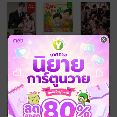
หวงรักเมียไร้
ป๋องไม่กินผัก:
แฝดตัวร้าย
ทะเบียน
แล้วป๋องจะรู้ได้
ออดิชันแด๊ดดี้
ยังไง ว่าผัก
ให้หม่ามี้ตัวมัม!
บีน่า (เวอร์บีน่า)
/
Book life: สายรุ้ง
/
มนต์วธู
ศิริจันทรา
นิยายรัก
Nova BookLife
หนังสือเด็กปฐมวัย /
นิยายโรมานซ์
อร่อย?
8 Rating
No Rating
No Rating
Thailand
นิทานภาพ