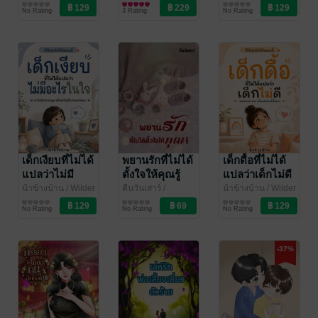
Chase
จิตวิทยา
นิยายรัก
Chase
จิตวิทยา
แม่
No Rating
3 Rating
No Rating
เด็กเงียบที่ไม่ได้
พยานรักที่ไม่ได้
เด็กดื้อที่ไม่ได้
แปลว่าไม่มี
ตั้งใจให้คุณรู้
แปลว่าเด็กไม่ดี
อะไรในใจ
น้าข้างบ้าน
/ Wilder
คืนวันเสาร์
/
น้าข้างบ้าน
/ Wilder
Chase
จิตวิทยา
Phloxie
นิยายรัก
Chase
จิตวิทยา
No Rating
No Rating
No Rating
-37%