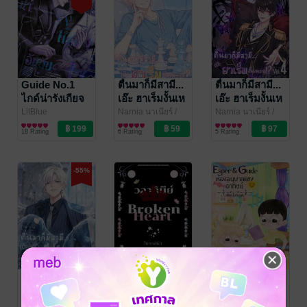
Guide No.1
ตื่นมาก็มีสามี...
ตื่นมาก็มีสามี...
ไกด์น่ารังเกียจ
เอ๊ะ ฮาเร็มงั้นเห
เอ๊ะ ฮาเร็มงั้นเห
อันดับ 1
รอ!? เล่ม1
รอ!? เล่ม4 (จบ)
LitBlue
Narnia นาเนียร์
/
Narnia นาเนียร์
/
นิยายวาย Boy
NekoYo
นิยายวาย Boy
NekoYo
นิยายวาย Boy
(หนังสือเสียง)
18 Rating
6 Rating
5 Rating
Love / Yaoi
Love / Yaoi
Love / Yaoi
-55%
ตื่นมาก็มีสามี...
Broken Heart :
Esper & Guide
เอ๊ะ ฮาเร็มงั้นเห
โรคอกหัก
ห้องอนุบาลแสง
รอ!? เล่ม3
อาทิตย์
Narnia นาเนียร์
/
Feelblue000015
/
ไมรินเนธ
/ MIKI2