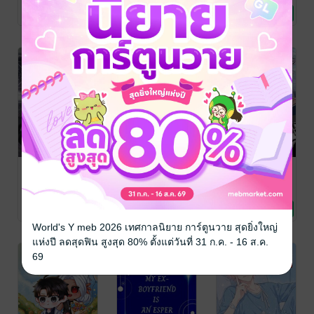
NekoYo
นิยายวาย Boy
feelblue0525
นิยายวาย Boy
นิยายวาย Boy
5 Rating
No Rating
1 Rating
Love / Yaoi
Love / Yaoi
Love / Yaoi
-42%
-19%
-19%
ไกด์! ผมเหรอ?!
ตื่นมาก็มีสามี...
รหัสเวโรนิก้า
เล่ม 2
เอ๊ะ ฮาเร็มงั้นเห
เล่ม 2 (จบ)
รอ!? เล่ม2
เล่อเฉียน
Narnia นาเนียร์
/
อลิซ นัวร์
/ Alice
นิยายวาย Boy
NekoYo
นิยายวาย Boy
Noire
นิยายวาย Boy
6 Rating
5 Rating
7 Rating
Love / Yaoi
Love / Yaoi
Love / Yaoi
World's Y meb 2026 เทศกาลนิยาย การ์ตูนวาย สุดยิ่งใหญ่
แห่งปี ลดสุดฟิน สูงสุด 80% ตั้งแต่วันที่ 31 ก.ค. - 16 ส.ค.
-20%
-19%
69