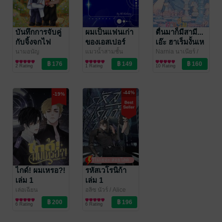
บันทึกการจับคู่
ผมเป็นแฟนเก่า
ตื่นมาก็มีสามี...
กับจิ้งจกไฟ
ของเอสเปอร์
เอ๊ะ ฮาเร็มงั้นเห
คลาสSS
รอ!? เล่ม1
นามอนัญ
แมวน้ำสามชั้น
Narnia นาเนียร์
/
นิยายวาย Boy
อยากกินหมูกรอบ
นิยายวาย Boy
/
NekoYo
นิยายวาย Boy
2 Rating
1 Rating
10 Rating
Love / Yaoi
Hydrangea:3
Love / Yaoi
Love / Yaoi
-44%
-19%
มีไม่เยอะ สอยโลด
ไกด์! ผมเหรอ?!
รหัสเวโรนิก้า
เล่ม 1
เล่ม 1
เล่อเฉียน
อลิซ นัวร์
/ Alice
นิยายวาย Boy
Noire
นิยายวาย Boy
6 Rating
6 Rating
Love / Yaoi
Love / Yaoi