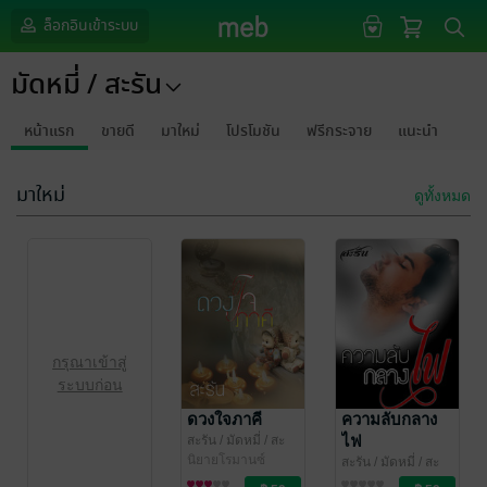
ล็อกอินเข้าระบบ
มัดหมี่ / สะรัน
หน้าแรก
ขายดี
มาใหม่
โปรโมชัน
ฟรีกระจาย
แนะนำ
มาใหม่
ดูทั้งหมด
กรุณาเข้าสู่
ระบบก่อน
ดวงใจภาคี
ความลับกลาง
ไฟ
สะรัน
/ มัดหมี่ / สะ
รัน
นิยายโรมานซ์
สะรัน
/ มัดหมี่ / สะ
รัน
นิยายโรมานซ์