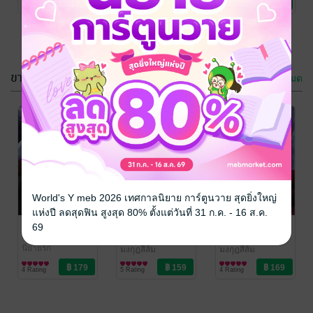
4 Rating
4 Rating
9 Rating
ขายดี
ดูทั้งหมด
ย้อนอดีตเปลี่ยน
สัญญาเล่ห์ร้าย
ใจผูกพันรัก
รัก
มงกุฎสีส้ม
มงกุฎสีส้ม
World's Y meb 2026 เทศกาลนิยาย การ์ตูนวาย สุดยิ่งใหญ่
นิยายรัก
นิยายโรมานซ์
แห่งปี ลดสุดฟิน สูงสุด 80% ตั้งแต่วันที่ 31 ก.ค. - 16 ส.ค.
5 Rating
5 Rating
บ่วงรักเภสัชร้าย
สัญญาเล่ห์ร้าย
เด็กเลี้ยงสุดเฉิ่ม
69
รัก
ของป๋าติณ
มงกุฎสีส้ม
นิยายรัก
มงกุฎสีส้ม
มงกุฎสีส้ม
นิยายโรมานซ์
นิยายโรมานซ์
4 Rating
5 Rating
4 Rating