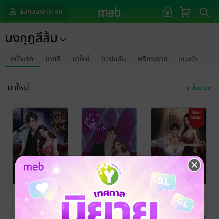
ล็อกอินเข้าระบบ
มงกุฎสีส้ม
หน้าแรก
ขายดี
มาใหม่
โปรโมชัน
ฟรีกระจาย
แนะนำ
มาใหม่
ดูทั้งหมด
บ่วงรักเภสัชร้าย
เด็กเลี้ยงสุดเฉิ่ม
กรงวิวาห์ไร้รัก
ของป๋าติณ
มงกุฎสีส้ม
มงกุฎสีส้ม
นิยายรัก
นิยายรัก
มงกุฎสีส้ม
นิยายโรมานซ์