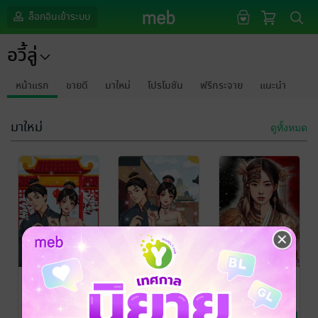
ล็อกอินเข้าระบบ
อวี้ลู่
หน้าแรก
ขายดี
มาใหม่
โปรโมชัน
ฟรีกระจาย
แนะนำ
มาใหม่
ดูทั้งหมด
อันหนิงยอด
อันหนิงยอด
หวนคืนลิขิต
หญิงหลงยุคเล่ม
หญิงหลงยุคเล่ม
แค้นเล่ม 2
2
1
สือลิ่ว / 十六
/ อวี้ลู่
สือลิ่ว / 十六
/ อวี้ลู่
อวี้ลู่
นิยายรักจีนโบราณ
นิยายรักจีนโบราณ
นิยายรักจีนโบราณ