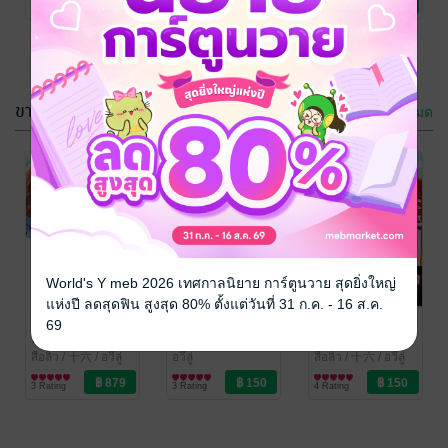
4 Rating
4 Rating
5 Rating
ขายดี
ดูทั้งหมด
หวนคืนลิขิต
SET ภารกิจ
แค้นเล่ม 1
พลิกชะตา
คุณย่ายุค 70
อวี้ลู่
สือลิ่ว / 十六
/ อวี้ลู่
World's Y meb 2026 เทศกาลนิยาย การ์ตูนวาย สุดยิ่งใหญ่
นิยายรักจีนโบราณ
นิยายรักจีนโบราณ
เล่ม 1-5 จบ
แห่งปี ลดสุดฟิน สูงสุด 80% ตั้งแต่วันที่ 31 ก.ค. - 16 ส.ค.
7 Rating
3 Rating
SET ภารกิจ
เกิดใหม่มาร้าย
อันหนิงยอด
69
พลิกชะตา
สไตล์หลิวอี้
หญิงหลงยุคเล่ม
คุณย่ายุค 70
เล่ม5
2
สือลิ่ว / 十六
/ อวี้ลู่
อวี้ลู่
สือลิ่ว / 十六
/ อวี้ลู่
นิยายรักจีนโบราณ
นิยายรักจีนโบราณ
นิยายรักจีนโบราณ
เล่ม 1-5 จบ
3 Rating
3 Rating
4 Rating