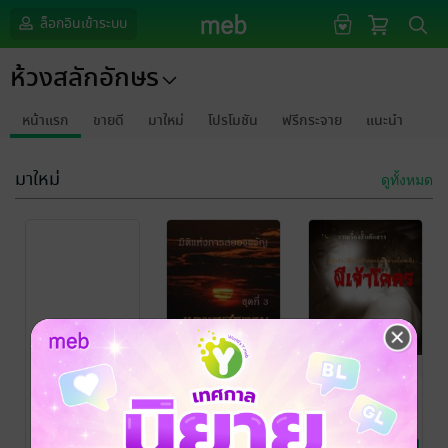
ล็อกอินเข้าระบบ
ห้วงสลักอักษร
หน้าแรก
ขายดี
มาใหม่
โปรโมชัน
ฟรีกระจาย
แนะนำ
มาใหม่
ดูทั้งหมด
กรุณาเข้าสู่
ระบบก่อน
แดนอสุรกาย
ผีเจ้าโคตร
ชุดที่ 3
ภูมี
/ ห้วงสลักอักษร
นิยายชีวิต/ดรามา
ภูมี
/ ห้วงสลักอักษร
นิยายลึกลับ/เขย่า