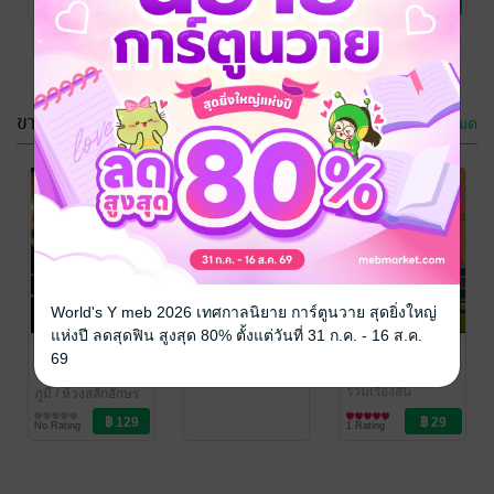
No Rating
No Rating
ขวัญ
ขายดี
ดูทั้งหมด
มันตามทัน
บุพเพอาละวาด
ลายภูต
/ ห้วงสลัก
Bhu Mee(ลายภูต)
/
กรุณาเข้าสู่
อักษร
นิยายลึกลับ/เขย่า
ห้วงสลักอักษร
นิยายลึกลับ/เขย่า
World's Y meb 2026 เทศกาลนิยาย การ์ตูนวาย สุดยิ่งใหญ่
ระบบก่อน
ขวัญ
ขวัญ
แห่งปี ลดสุดฟิน สูงสุด 80% ตั้งแต่วันที่ 31 ก.ค. - 16 ส.ค.
No Rating
No Rating
นิราศรักลาย
โคตรพ่อ
69
โลกีย์
B.Mee Lee
/ ห้วง
สลักอักษร
รวมเรื่องสั้น
ภูมี
/ ห้วงสลักอักษร
นิยายชีวิต/ดรามา
No Rating
1 Rating