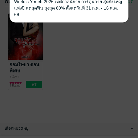
ฟรีกระจาย
ดูทั้งหมด
World's Y meb 2026 เทศกาลนิยาย การ์ตูนวาย สุดยิ่งใหญ่
แห่งปี ลดสุดฟิน สูงสุด 80% ตั้งแต่วันที่ 31 ก.ค. - 16 ส.ค.
69
โซ่รักในห้องลับ
ภรรยาจำนองรัก
รณิชา
รณิชา / ช่อแก้ว
/
นิยายชีวิต/ดรามา
รณิชา
นิยายรัก
จอมริษยา ตอน
พิเศษ
4 Rating
20 Rating
รณิชา
นิยายชีวิต/ดรามา
4 Rating
เลือกหมวดหมู่
+