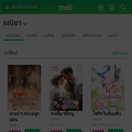
ล็อกอินเข้าระบบ
รณิชา
หน้าแรก
ขายดี
มาใหม่
โปรโมชัน
ฟรีกระจาย
แนะนำ
มาใหม่
ดูทั้งหมด
นางบำเรอแม่ลูก
คนนี้มามี้หนู
โซ่รักในห้องลับ
อ่อน
รณิชา
รณิชา
นิยายรัก
นิยายชีวิต/ดรามา
รณิชา
นิยายโรมานซ์