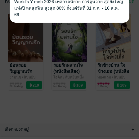
หนังสือเสียง
ดูทั้งหมด
World's Y meb 2026 เทศกาลนิยาย การ์ตูนวาย สุดยิ่งใหญ่
แห่งปี ลดสุดฟิน สูงสุด 80% ตั้งแต่วันที่ 31 ก.ค. - 16 ส.ค.
69
กรงรัก…เจ้าพ่อ
รักข้างบ้าน ใจ
องุ่นเปรี้ยว
ข้างเธอ
รตีรินทร์
ย้อนรอย
/ สิบหยิบ
ทองแถม
รอยรักผสานใจ
/ สิบหยิบ
รักข้างบ้าน ใจ
หนึ่ง
นิยายรัก
หนึ่ง
นิยายรัก
วิญญาณรัก
(หนังสือเสียง)
ข้างเธอ (หนังสือ
1 Rating
1 Rating
(หนังสือเสียง)
เสียง)
งามนุช
/ สิบหยิบ
โอคิคุ
/ สิบหยิบหนึ่ง
ทองแถม
/ สิบหยิบ
หนึ่ง
นิยายรัก
นิยายรัก
หนึ่ง
นิยายรัก
No Rating
No Rating
1 Rating
เลือกหมวดหมู่
+