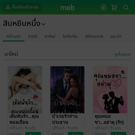
ล็อกอินเข้าระบบ
สิบหยิบหนึ่ง
หน้าแรก
ขายดี
มาใหม่
โปรโมชัน
ฟรีกระจาย
แนะนำ
มาใหม่
ดูทั้งหมด
เดิมพันรัก...คุณ
บำเรอรักท่าน
คุณหมอ
หมอเถื่อน
ประธาน
ขา...อย่าดุ (รัก)
รตีรินทร์
/ สิบหยิบ
รตีรินทร์
/ สิบหยิบ
รตีรินทร์
/ สิบหยิบ
หนึ่ง
นิยายรัก
หนึ่ง
นิยายรัก
หนึ่ง
นิยายรัก