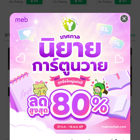
No Rating
No Rating
No Rating
ขายดี
ดูทั้งหมด
บอดี้การ์ด
อย่าเล่นกับไฟ
บัญชารัก
รตีรินทร์
/ สิบหยิบ
หนึ่ง
นิยายรัก
รตีรินทร์
/ สิบหยิบ
หนึ่ง
นิยายรัก
No Rating
No Rating
รักเร้นลับสัมผัส
บอดี้การ์ด
เชลยสาว...จ้าว
พิศวง (หนังสือ
บัญชารัก
หัวใจเถื่อน
เสียง)
เวหาซาตาน
/ สิบ
รตีรินทร์
/ สิบหยิบ
รตีรินทร์
/ สิบหยิบ
หยิบหนึ่ง
นิยายรัก
หนึ่ง
นิยายรัก
หนึ่ง
นิยายรัก
No Rating
No Rating
No Rating