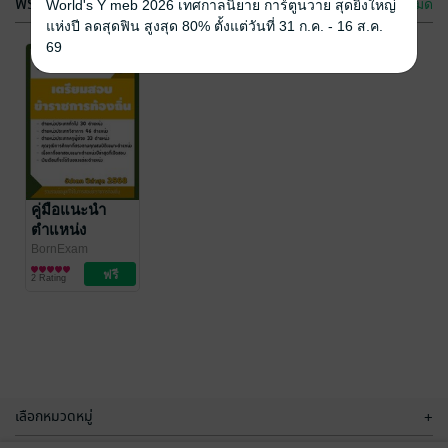
ฟรีกระจาย
ดูทั้งหมด
World's Y meb 2026 เทศกาลนิยาย การ์ตูนวาย สุดยิ่งใหญ่
แห่งปี ลดสุดฟิน สูงสุด 80% ตั้งแต่วันที่ 31 ก.ค. - 16 ส.ค.
69
แนวข้อสอบ
แนวข้อสอบ
พ.ร.บ.สุขภาพ
พ.ร.บ.มาตราชั่ง
แห่งชาติ พ.ศ.
ตวงวัด พ.ศ.
BornExam
คู่มือแนะนำ
BornExam
การศึกษา/ตำรา
การศึกษา/ตำรา
2550 และที่
2542 และที่
ตำแหน่ง
No Rating
1 Rating
เรียน
เรียน
แก้ไขเพิ่มเติมถึง
แก้ไขเพิ่มเติมถึง
ข้าราชการท้อง
BornExam
(ฉบับที่ 2) พ.ศ.
การศึกษา/ตำรา
(ฉบับที่ 3) พ.ศ.
ถิ่น อัปเดท 2568
2 Rating
เรียน
2553 +
2557 +
กฎหมายฉบับ
กฎหมายฉบับ
เต็ม
เต็ม
เลือกหมวดหมู่
+