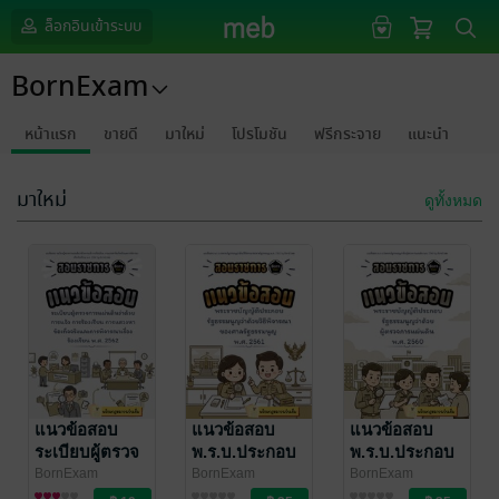
ล็อกอินเข้าระบบ
BornExam
หน้าแรก
ขายดี
มาใหม่
โปรโมชัน
ฟรีกระจาย
แนะนำ
มาใหม่
ดูทั้งหมด
แนวข้อสอบ
แนวข้อสอบ
แนวข้อสอบ
ระเบียบผู้ตรวจ
พ.ร.บ.ประกอบ
พ.ร.บ.ประกอบ
การแผ่นดินว่า
รัฐธรรมนูญว่า
รัฐธรรมนูญว่า
BornExam
BornExam
BornExam
การศึกษา/ตำรา
การศึกษา/ตำรา
การศึกษา/ตำรา
ด้วยการแจ้ง
ด้วยวิธีพิจารณา
ด้วยผู้ตรวจการ