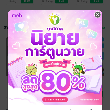
1 Rating
No Rating
No Rating
เรียน
เรียน
เรียน
การร้องเรียน
ของศาล
แผ่นดิน พ.ศ.
การแสวงหาข้อ
รัฐธรรมนูญ
2560 +
เท็จจริงและการ
พ.ศ. 2561 +
กฎหมายฉบับ
พิจารณาเรื่อง
กฎหมายฉบับ
เต็ม
ร้องเรียน พ.ศ.
เต็ม
ขายดี
ดูทั้งหมด
2562
แนวข้อสอบ
แนวข้อสอบ
พ.ร.บ.ระเบียบ
กำหนด
ข้าราชการ
มาตรฐานกลาง
BornExam
BornExam
การศึกษา/ตำรา
การศึกษา/ตำรา
พลเรือน พ.ศ.
การบริหารงาน
No Rating
No Rating
เรียน
เรียน
2551 และที่
บุคคลส่วนท้อง
คู่มือแนะนำ
แนวข้อสอบ
แนวข้อสอบ
แก้ไขเพิ่มเติม
ถิ่นและที่แก้ไข
ตำแหน่ง วิศวกร
ประมวล
พ.ร.บ.วินัยการ
(ฉบับที่ 3) พ.ศ.
เพิ่มเติมถึง
สุขาภิบาล สอบ
กฎหมายยาเสพ
เงินการคลังของ
BornExam
BornExam
BornExam
2562 +
การศึกษา/ตำรา
(ฉบับที่ 21) พ.ศ.
การศึกษา/ตำรา
การศึกษา/ตำรา
ข้าราชการท้อง
ติด พ.ศ. 2564 +
รัฐ พ.ศ. 2561 +
No Rating
No Rating
1 Rating
เรียน
เรียน
เรียน
กฎหมายฉบับ
2569 +
ถิ่น 2568
กฎหมายฉบับ
กฎหมายฉบับ
เต็ม
กฎหมายฉบับ
เต็ม
เต็ม
เต็ม