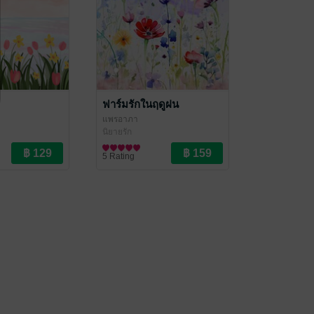
ฟาร์มรักในฤดูฝน
แพรอาภา
นิยายรัก
5 Rating