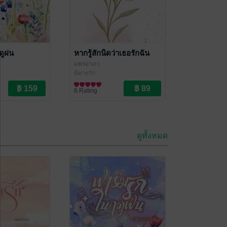
ดูฝน
หากรู้สักนิดว่าเธอรักฉัน
แพรอาภา
นิยายรัก
6 Rating
ดูทั้งหมด