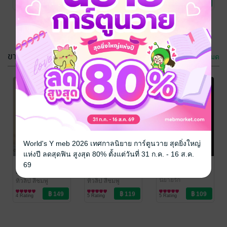
3 Rating
4 Rating
3 Rating
ขายดี
ดูทั้งหมด
บ่วงแค้นภรรยา
พันธะรักที่ไม่ถูก
(ไร้) ค่า
เลือก
ทิวลิป สีชมพู
ทิวลิป สีชมพู
World's Y meb 2026 เทศกาลนิยาย การ์ตูนวาย สุดยิ่งใหญ่
นิยายรัก
นิยายรัก
แห่งปี ลดสุดฟิน สูงสุด 80% ตั้งแต่วันที่ 31 ก.ค. - 16 ส.ค.
2 Rating
4 Rating
ภรรยาที่เขาไม่
ภรรยาที่เขาไม่
วิวาห์ในเงาลวง
69
ต้องการ
เคยรัก
ทิวลิป สีชมพู
นิยายรัก
ทิวลิป สีชมพู
ทิวลิป สีชมพู
นิยายรัก
นิยายรัก
4 Rating
5 Rating
5 Rating