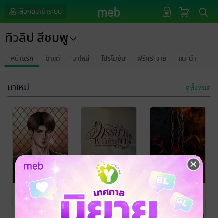
ล็อกอินเข้าระบบ
ทิวลิป สีชมพู
หน้าแรก
ขายดี
มาใหม่
โปรโมชัน
ฟรีกระจาย
แนะนำ
มาใหม่
ดูทั้งหมด
คุณอาหวงรัก
ภรรยาที่เขาไม่
ของหวงของเฮีย
เด็กในปกครอง
ต้องการ
เพลิง
ชา กุหลาบ
/ ทิวลิป
ทิวลิป สีชมพู
ทิวลิป สีชมพู
สีชมพู
นิยายโรมานซ์
นิยายรัก
นิยายรัก