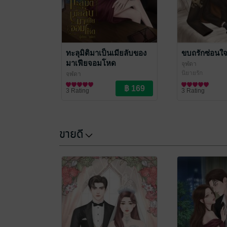
ทะลุมิติมาเป็นเมียลับของ
ขบถรักซ่อนใ
มาเฟียจอมโหด
จุฬดา
นิยายรัก
จุฬดา
นิยายรัก
3 Rating
3 Rating
ขายดี