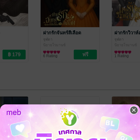
จ
ฝากรักจันทร์สีเลือด
ฝากรักวิวาห์
จุฬดา
จุฬดา
นิยายโรมานซ์
นิยายโรมานซ์
6 Rating
1 Rating