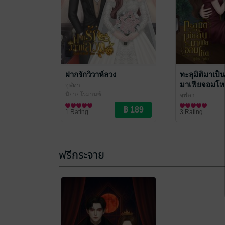
ฝากรักวิวาห์ลวง
ทะลุมิติมาเป็
มาเฟียจอมโ
จุฬดา
นิยายโรมานซ์
จุฬดา
นิยายรัก
1 Rating
3 Rating
ฟรีกระจาย